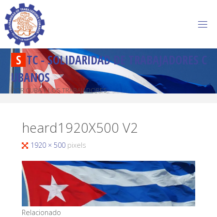
S
T
C
-
S
O
L
I
D
A
R
I
D
A
D
D
E
T
R
A
B
A
J
A
D
O
R
E
S
C
U
B
A
N
O
S
POR CUBA Y LOS TRABAJADORES
heard1920X500 V2
1920 × 500
pixels
Relacionado