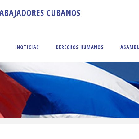
A
B
A
J
A
D
O
R
E
S
C
U
B
A
N
O
S
S
NOTICIAS
DERECHOS HUMANOS
ASAMBL