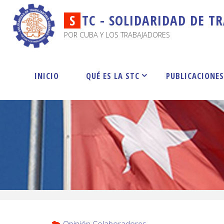
S
T
C
-
S
O
L
I
D
A
R
I
D
A
D
D
E
T
R
POR CUBA Y LOS TRABAJADORES
INICIO
QUÉ ES LA STC
PUBLICACIONE