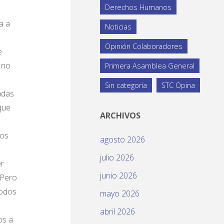
Derechos Humanos
a a
Noticias
Opinión Colaboradores
e
 no
Primera Asamblea General
Sin categoría
STC Opina
adas
que
ARCHIVOS
los
agosto 2026
julio 2026
er
junio 2026
 Pero
todos
mayo 2026
abril 2026
os a