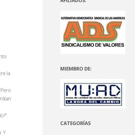
AFILIADOS:
nto
MIEMBRO DE:
re la
 Pero
rdían
o?”.
CATEGORÍAS
. Y