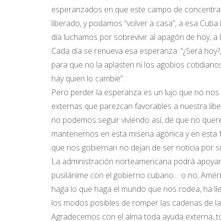
esperanzados en que este campo de concentra
liberado, y podamos “volver a casa”, a esa Cuba l
día luchamos por sobrevivir al apagón de hoy, a
Cada día se renueva esa esperanza: “¿Será hoy?, 
para que no la aplasten ni los agobios cotidian
hay quien lo cambie”.
Pero perder la esperanza es un lujo que no n
externas que parezcan favorables a nuestra lib
no podemos seguir viviendo así, de que no quere
mantenernos en esta miseria agónica y en esta f
que nos gobiernan no dejan de ser noticia por s
La administración norteamericana podrá apoyar 
pusilánime con el gobierno cubano… o no; Améri
haga lo que haga el mundo que nos rodea, ha l
los modos posibles de romper las cadenas de l
Agradecemos con el alma toda ayuda externa, to