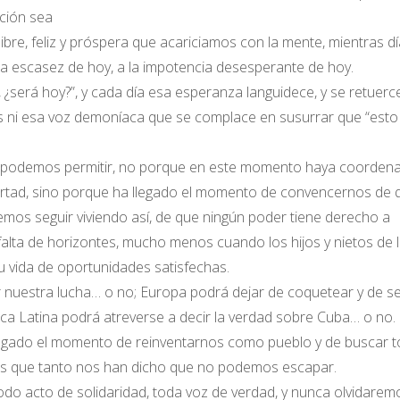
ción sea
ibre, feliz y próspera que acariciamos con la mente, mientras dí
 la escasez de hoy, a la impotencia desesperante de hoy.
¿será hoy?”, y cada día esa esperanza languidece, y se retuerc
os ni esa voz demoníaca que se complace en susurrar que “esto
os podemos permitir, no porque en este momento haya coorden
ertad, sino porque ha llegado el momento de convencernos de 
mos seguir viviendo así, de que ningún poder tiene derecho a
alta de horizontes, mucho menos cuando los hijos y nietos de 
u vida de oportunidades satisfechas.
nuestra lucha… o no; Europa podrá dejar de coquetear y de s
ca Latina podrá atreverse a decir la verdad sobre Cuba… o no.
legado el momento de reinventarnos como pueblo y de buscar 
as que tanto nos han dicho que no podemos escapar.
do acto de solidaridad, toda voz de verdad, y nunca olvidarem