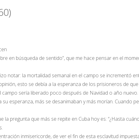
60)
cen
ombre en búsqueda de sentido”, que me hace pensar en el mome
zo notar: la mortalidad semanal en el campo se incrementó ent
pinión, esto se debía a la esperanza de los prisioneros de que
el campo sería liberado poco después de Navidad o año nuevo.
ía su esperanza, más se desanimaban y más morían. Cuando pe
ue la pregunta que más se repite en Cuba hoy es: “¿Hasta cuánd
s.
ración inmisericorde, de ver el fin de esta esclavitud impuesta