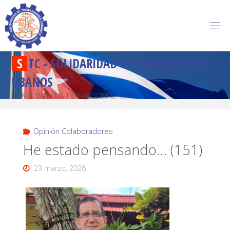
S
T
C
-
S
O
L
I
D
A
R
I
D
A
D
D
E
T
R
A
B
A
J
A
D
O
R
E
S
C
U
B
A
N
O
S
POR CUBA Y LOS TRABAJADORES
Opinión Colaboradores
He estado pensando… (151)
23 marzo, 2026