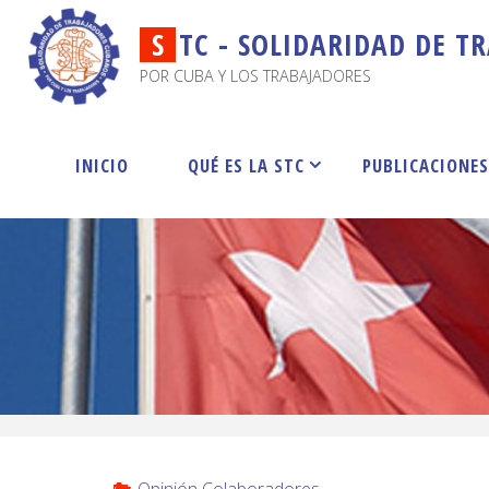
S
T
C
-
S
O
L
I
D
A
R
I
D
A
D
D
E
T
R
POR CUBA Y LOS TRABAJADORES
INICIO
QUÉ ES LA STC
PUBLICACIONE