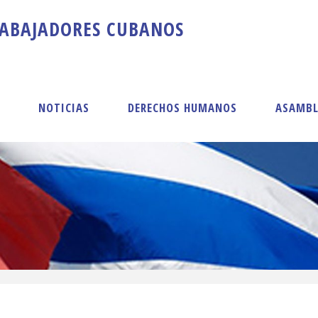
A
B
A
J
A
D
O
R
E
S
C
U
B
A
N
O
S
S
NOTICIAS
DERECHOS HUMANOS
ASAMBL