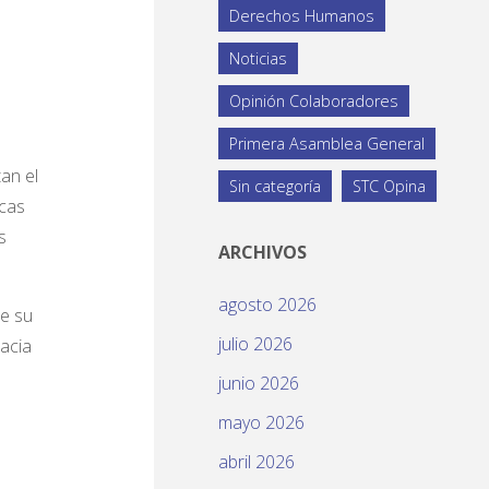
Derechos Humanos
Noticias
Opinión Colaboradores
Primera Asamblea General
an el
Sin categoría
STC Opina
acas
s
ARCHIVOS
agosto 2026
de su
julio 2026
hacia
junio 2026
mayo 2026
abril 2026