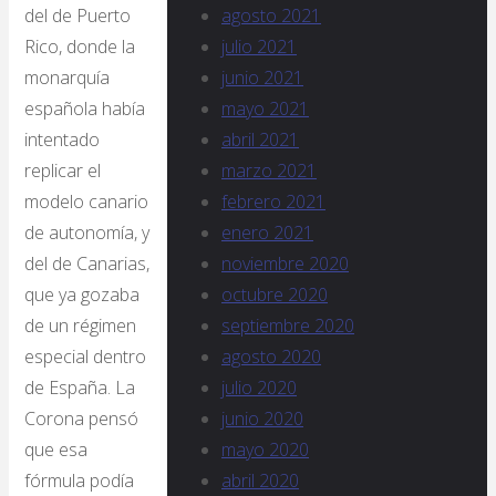
agosto 2021
del de Puerto
julio 2021
Rico, donde la
junio 2021
monarquía
mayo 2021
española había
abril 2021
intentado
marzo 2021
replicar el
febrero 2021
modelo canario
enero 2021
de autonomía, y
noviembre 2020
del de Canarias,
octubre 2020
que ya gozaba
septiembre 2020
de un régimen
agosto 2020
especial dentro
julio 2020
de España. La
junio 2020
Corona pensó
mayo 2020
que esa
abril 2020
fórmula podía