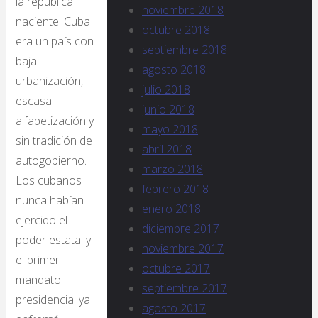
la república
noviembre 2018
naciente. Cuba
octubre 2018
era un país con
septiembre 2018
baja
agosto 2018
urbanización,
julio 2018
escasa
junio 2018
alfabetización y
mayo 2018
sin tradición de
abril 2018
autogobierno.
marzo 2018
Los cubanos
febrero 2018
nunca habían
enero 2018
ejercido el
diciembre 2017
poder estatal y
noviembre 2017
el primer
octubre 2017
mandato
septiembre 2017
presidencial ya
agosto 2017