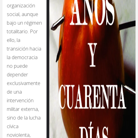
organización
social, aunque
bajo un régimen
totalitario. Por
ello, la
transición hacia
la democracia
no puede
depender
exclusivamente
de una
intervención
militar externa,
sino de la lucha
cívica
noviolenta,