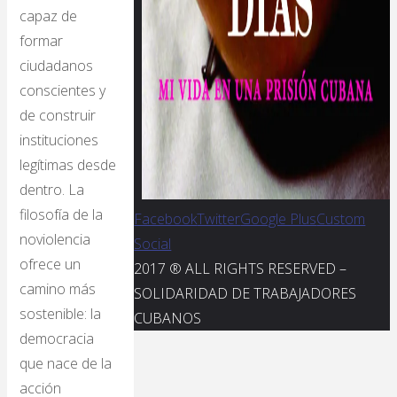
capaz de
formar
ciudadanos
conscientes y
de construir
instituciones
legítimas desde
dentro. La
filosofía de la
Facebook
Twitter
Google Plus
Custom
noviolencia
Social
ofrece un
2017 ® ALL RIGHTS RESERVED –
camino más
SOLIDARIDAD DE TRABAJADORES
sostenible: la
CUBANOS
democracia
que nace de la
acción