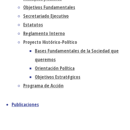
agosto 2026
Objetivos Fundamentales
julio 2026
Secretariado Ejecutivo
junio 2026
Por Librado
Estatutos
mayo 2026
Linares.
Reglamento Interno
abril 2026
Proyecto Histórico-Político
marzo 2026
La
Bases Fundamentales de la Sociedad que
febrero 2026
independencia
queremos
enero 2026
de Cuba en
Orientación Política
diciembre 2025
1898 fue el
Objetivos Estratégicos
noviembre 2025
desenlace de
octubre 2025
Programa de Acción
una larga
septiembre 2025
epopeya
agosto 2025
marcada por el
Publicaciones
julio 2025
ESFUERZO
junio 2025
BÉLICO DE
mayo 2025
LOS CUBANOS,