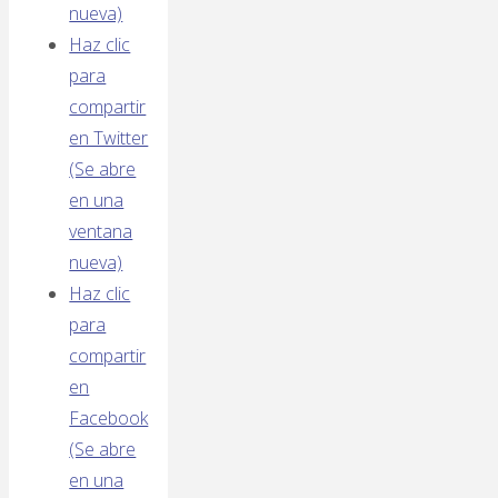
nueva)
Haz clic
para
compartir
en Twitter
(Se abre
en una
ventana
nueva)
Haz clic
para
compartir
en
Facebook
(Se abre
en una