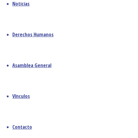
Noticias
abril 2025
quienes
marzo 2025
durante tres
febrero 2025
guerras
diciembre 2024
prolongadas
Derechos Humanos
noviembre 2024
demostraron
octubre 2024
que la libertad
septiembre 2024
era un destino
agosto 2024
irrenunciable.
Asamblea General
julio 2024
Ese sacrificio
junio 2024
sembró un
diciembre 2023
precedente
Vínculos
agosto 2023
glorioso en la
junio 2023
historia
mayo 2023
nacional. Sin
abril 2023
embargo, el
Contacto
marzo 2023
triunfo final no