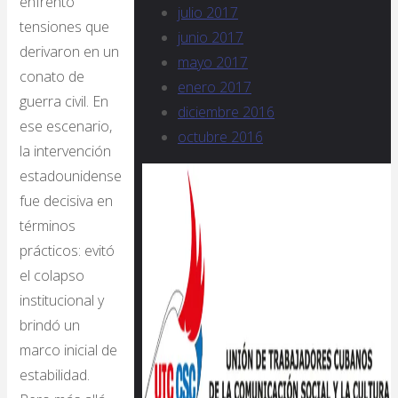
enfrentó
julio 2017
tensiones que
junio 2017
derivaron en un
mayo 2017
conato de
enero 2017
guerra civil. En
diciembre 2016
ese escenario,
octubre 2016
la intervención
estadounidense
fue decisiva en
términos
prácticos: evitó
el colapso
institucional y
brindó un
marco inicial de
estabilidad.