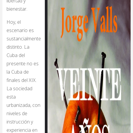
libertad y
bienestar.
Hoy, el
escenario es
sustancialmente
distinto. La
Cuba del
presente no es
la Cuba de
finales del XIX.
La sociedad
esta
urbanizada, con
niveles de
instrucción y
experiencia en