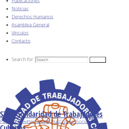
Publicaciones
Noticias
entre
Derechos Humanos
Asamblea General
siglos y
Vínculos
la
Contacto
actual:
Search for:
Search
de la
independencia
tutelada
STC - Solidaridad de Trabajadores
al
Facebook
Twitter
Google Plus
Custom Social
Cubanos