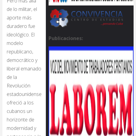
Pero más allá
de lo militar, el
aporte más
duradero fue
ideológico. El
Publicaciones:
modelo
republicano,
democrático y
liberal emanado
de la
Revolución
estadounidense
ofreció a los
cubanos un
horizonte de
modernidad y