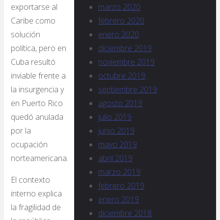
marzo 2020
exportarse al
febrero 2020
Caribe como
enero 2020
solución
diciembre 2019
política, pero en
noviembre 2019
Cuba resultó
octubre 2019
inviable frente a
septiembre 2019
la insurgencia y
agosto 2019
en Puerto Rico
julio 2019
quedó anulada
junio 2019
por la
mayo 2019
ocupación
abril 2019
norteamericana.
marzo 2019
El contexto
febrero 2019
interno explica
enero 2019
la fragilidad de
diciembre 2018