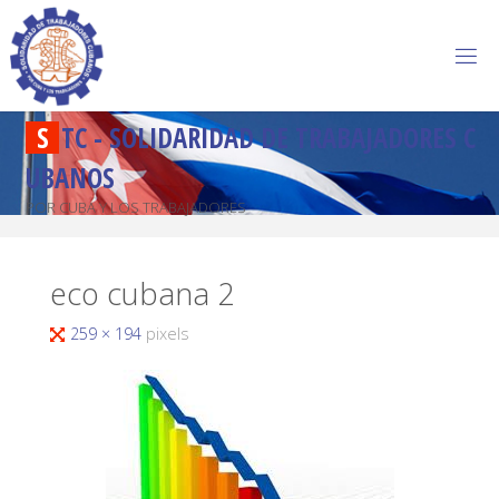
S
T
C
-
S
O
L
I
D
A
R
I
D
A
D
D
E
T
R
A
B
A
J
A
D
O
R
E
S
C
U
B
A
N
O
S
POR CUBA Y LOS TRABAJADORES
eco cubana 2
259 × 194
pixels