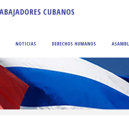
A
B
A
J
A
D
O
R
E
S
C
U
B
A
N
O
S
S
NOTICIAS
DERECHOS HUMANOS
ASAMBL