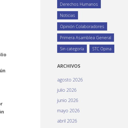
Derechos Humanos
Noticias
Opinión Colaboradores
Primera Asamblea General
Sin categoría
STC Opina
lio
ARCHIVOS
gún
agosto 2026
julio 2026
junio 2026
or
mayo 2026
ón
abril 2026