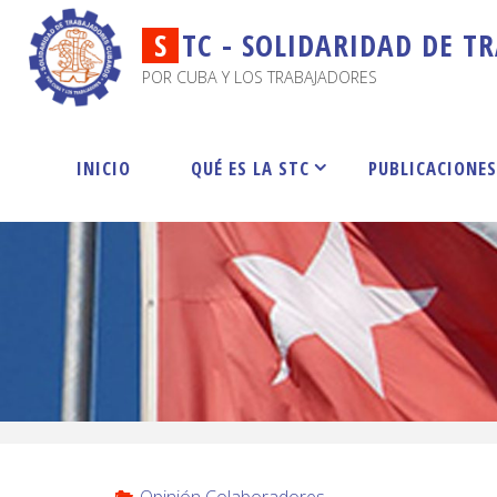
S
T
C
-
S
O
L
I
D
A
R
I
D
A
D
D
E
T
R
POR CUBA Y LOS TRABAJADORES
INICIO
QUÉ ES LA STC
PUBLICACIONE