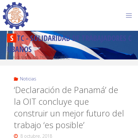
S
T
C
-
S
O
L
I
D
A
R
I
D
A
D
D
E
T
R
A
B
A
J
A
D
O
R
E
S
C
U
B
A
N
O
S
POR CUBA Y LOS TRABAJADORES
Noticias
‘Declaración de Panamá’ de
la OIT concluye que
construir un mejor futuro del
trabajo ‘es posible’
8 octubre, 2018