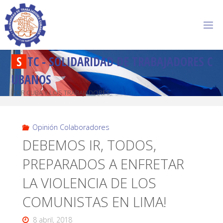
S
T
C
-
S
O
L
I
D
A
R
I
D
A
D
D
E
T
R
A
B
A
J
A
D
O
R
E
S
C
U
B
A
N
O
S
POR CUBA Y LOS TRABAJADORES
Opinión Colaboradores
DEBEMOS IR, TODOS,
PREPARADOS A ENFRETAR
LA VIOLENCIA DE LOS
COMUNISTAS EN LIMA!
8 abril, 2018