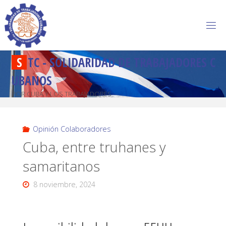
S
T
C
-
S
O
L
I
D
A
R
I
D
A
D
D
E
T
R
A
B
A
J
A
D
O
R
E
S
C
U
B
A
N
O
S
POR CUBA Y LOS TRABAJADORES
Opinión Colaboradores
Cuba, entre truhanes y
samaritanos
8 noviembre, 2024