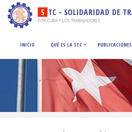
S
T
C
-
S
O
L
I
D
A
R
I
D
A
D
D
E
T
R
POR CUBA Y LOS TRABAJADORES
INICIO
QUÉ ES LA STC
PUBLICACIONE