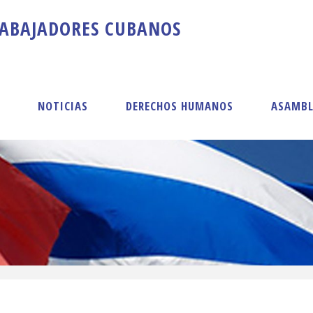
A
B
A
J
A
D
O
R
E
S
C
U
B
A
N
O
S
S
NOTICIAS
DERECHOS HUMANOS
ASAMBL