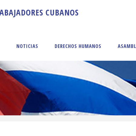
A
B
A
J
A
D
O
R
E
S
C
U
B
A
N
O
S
S
NOTICIAS
DERECHOS HUMANOS
ASAMBL