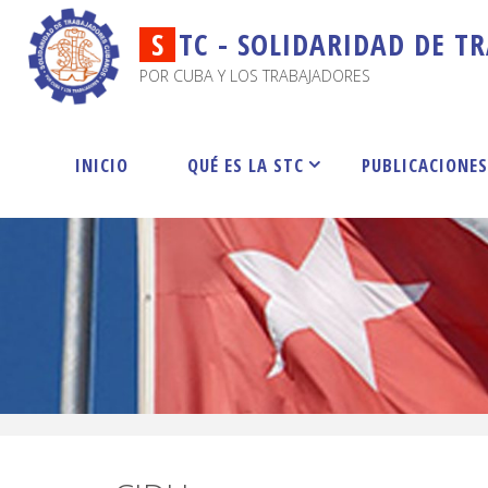
S
T
C
-
S
O
L
I
D
A
R
I
D
A
D
D
E
T
R
POR CUBA Y LOS TRABAJADORES
INICIO
QUÉ ES LA STC
PUBLICACIONE