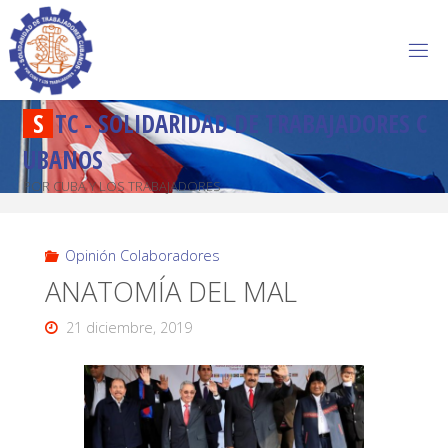
S
T
C
-
S
O
L
I
D
A
R
I
D
A
D
D
E
T
R
A
B
A
J
A
D
O
R
E
S
C
U
B
A
N
O
S
POR CUBA Y LOS TRABAJADORES
Opinión Colaboradores
ANATOMÍA DEL MAL
21 diciembre, 2019