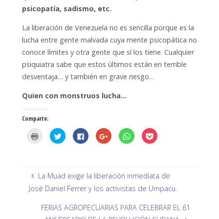
psicopatía, sadismo, etc.
La liberación de Venezuela no es sencilla porque es la
lucha entre gente malvada cuya mente psicopática no
conoce límites y otra gente que sí los tiene. Cualquier
psiquiatra sabe que estos últimos están en terrible
desventaja… y también en grave riesgo…
Quien con monstruos lucha…
Comparte:
H
H
H
H
H
H
a
a
a
a
a
a
z
z
z
z
z
z
c
c
c
c
c
c
l
l
l
l
l
l
i
i
i
i
i
i
c
c
c
c
c
c
p
p
p
p
p
p
La Muad exige la liberación inmediata de
a
a
a
a
a
a
r
r
r
r
r
r
José Daniel Ferrer y los activistas de Umpacu.
a
a
a
a
a
a
i
c
c
c
c
c
m
o
o
o
o
o
FERIAS AGROPECUARIAS PARA CELEBRAR EL 61
p
m
m
m
m
m
r
p
p
p
p
p