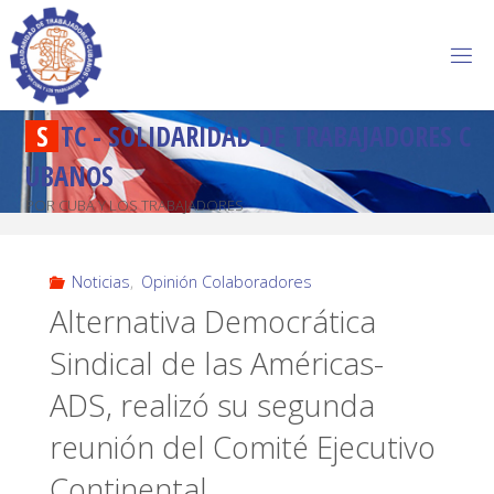
S
T
C
-
S
O
L
I
D
A
R
I
D
A
D
D
E
T
R
A
B
A
J
A
D
O
R
E
S
C
U
B
A
N
O
S
POR CUBA Y LOS TRABAJADORES
Noticias
,
Opinión Colaboradores
Alternativa Democrática
Sindical de las Américas-
ADS, realizó su segunda
reunión del Comité Ejecutivo
Continental