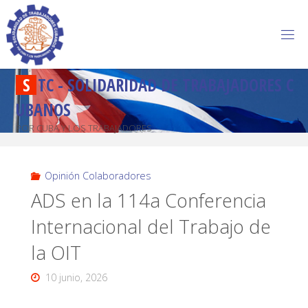
S
T
C
-
S
O
L
I
D
A
R
I
D
A
D
D
E
T
R
A
B
A
J
A
D
O
R
E
S
C
U
B
A
N
O
S
POR CUBA Y LOS TRABAJADORES
Opinión Colaboradores
ADS en la 114a Conferencia
Internacional del Trabajo de
la OIT
10 junio, 2026