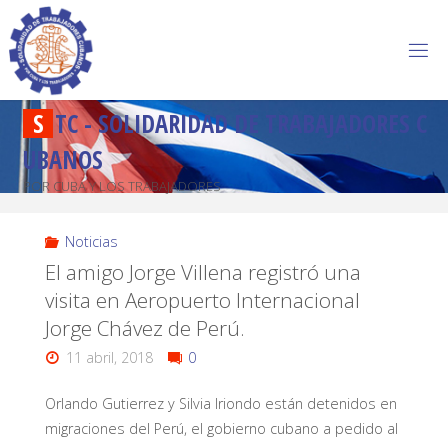
S
T
C
-
S
O
L
I
D
A
R
I
D
A
D
D
E
T
R
A
B
A
J
A
D
O
R
E
S
C
U
B
A
N
O
S
POR CUBA Y LOS TRABAJADORES
Noticias
El amigo Jorge Villena registró una
visita en Aeropuerto Internacional
Jorge Chávez de Perú.
11 abril, 2018
0
Orlando Gutierrez y Silvia Iriondo están detenidos en
migraciones del Perú, el gobierno cubano a pedido al