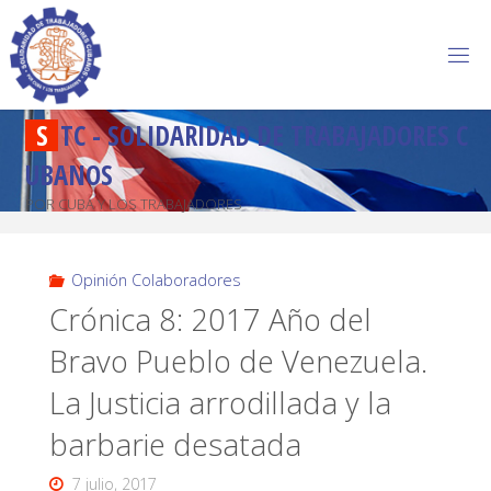
S
T
C
-
S
O
L
I
D
A
R
I
D
A
D
D
E
T
R
A
B
A
J
A
D
O
R
E
S
C
U
B
A
N
O
S
POR CUBA Y LOS TRABAJADORES
Opinión Colaboradores
Crónica 8: 2017 Año del
Bravo Pueblo de Venezuela.
La Justicia arrodillada y la
barbarie desatada
7 julio, 2017