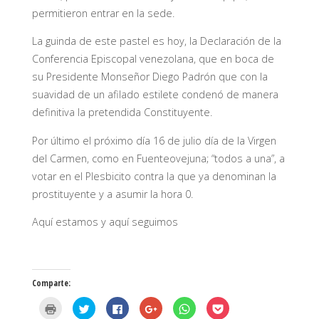
permitieron entrar en la sede.
La guinda de este pastel es hoy, la Declaración de la
Conferencia Episcopal venezolana, que en boca de
su Presidente Monseñor Diego Padrón que con la
suavidad de un afilado estilete condenó de manera
definitiva la pretendida Constituyente.
Por último el próximo día 16 de julio día de la Virgen
del Carmen, como en Fuenteovejuna; “todos a una”, a
votar en el Plesbicito contra la que ya denominan la
prostituyente y a asumir la hora 0.
Aquí estamos y aquí seguimos
Comparte:
H
H
H
H
H
H
a
a
a
a
a
a