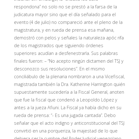
respondona” no solo no se prestó a la farsa de la
judicatura mayor sino que el día señalado para el
evento (4 de julio) no compareció ante el pleno de la
magistratura, y en rueda de prensa esa mañana,
demostró con pelos y señales la naturaleza apóc rifa
de los magistrados que siguiendo órdenes
superiores acudían a desfenestrarla. Sus palabras
finales fueron: – “No acepto ningún dictamen del TSJ y
desconozco sus resoluciones”. En el mismo
conciliábulo de la plenaria nombraron a una Vicefiscal,
magistrada también la Dra. Katherine Harrington quién
supuestamente sucedería a la Fiscal General, anoten
que fue la fiscal que condenó a Leopoldo López y
antes a la jueza Afiuni. La Fiscal ya había dicho en su
rueda de prensa: “- Es una jugada cantada”. Debo
señalar que el acto indigno y anticonstitucional del TSJ
convirtió en una porqueriza, la majestad de lo que
debiera ser la cumbre del Poder Judicial venezolano,