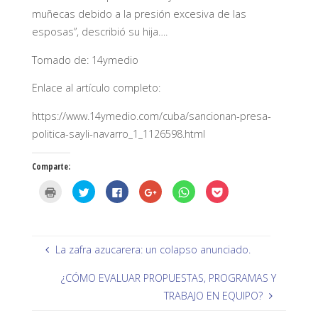
muñecas debido a la presión excesiva de las
esposas”, describió su hija….
Tomado de: 14ymedio
Enlace al artículo completo:
https://www.14ymedio.com/cuba/sancionan-presa-
politica-sayli-navarro_1_1126598.html
Comparte:
H
H
H
H
H
H
a
a
a
a
a
a
z
z
z
z
z
z
c
c
c
c
c
c
l
l
l
l
l
l
i
i
i
i
i
i
c
c
c
c
c
c
p
p
p
p
p
p
La zafra azucarera: un colapso anunciado.
a
a
a
a
a
a
r
r
r
r
r
r
a
a
a
a
a
a
¿CÓMO EVALUAR PROPUESTAS, PROGRAMAS Y
i
c
c
c
c
c
m
o
o
o
o
o
TRABAJO EN EQUIPO?
p
m
m
m
m
m
r
p
p
p
p
p
i
a
a
a
a
a