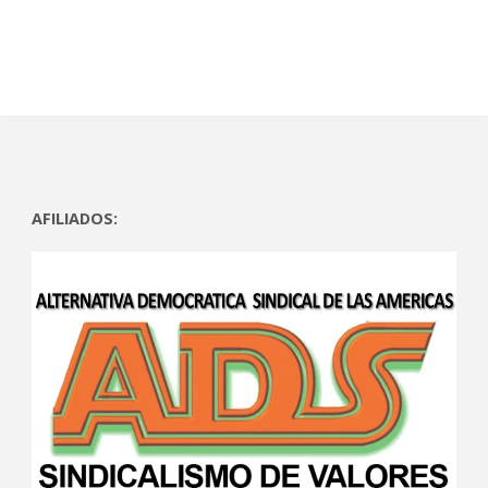
)
a
)
a
)
)
AFILIADOS: