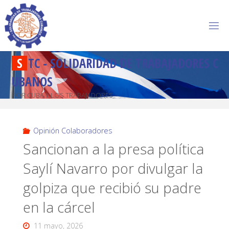
S
T
C
-
S
O
L
I
D
A
R
I
D
A
D
D
E
T
R
A
B
A
J
A
D
O
R
E
S
C
U
B
A
N
O
S
POR CUBA Y LOS TRABAJADORES
Opinión Colaboradores
Sancionan a la presa política
Saylí Navarro por divulgar la
golpiza que recibió su padre
en la cárcel
11 mayo, 2026