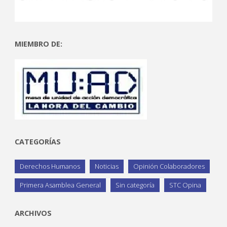
MIEMBRO DE:
CATEGORÍAS
Derechos Humanos
Noticias
Opinión Colaboradores
Primera Asamblea General
Sin categoría
STC Opina
ARCHIVOS