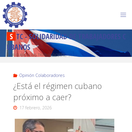
S
T
C
-
S
O
L
I
D
A
R
I
D
A
D
D
E
T
R
A
B
A
J
A
D
O
R
E
S
C
U
B
A
N
O
S
POR CUBA Y LOS TRABAJADORES
Opinión Colaboradores
¿Está el régimen cubano
próximo a caer?
17 febrero, 2026