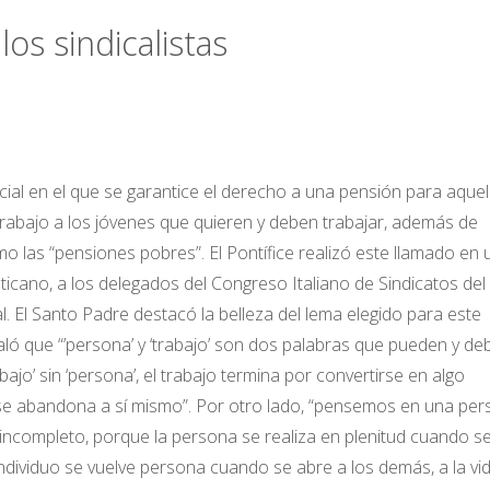
los sindicalistas
al en el que se garantice el derecho a una pensión para aquel
 trabajo a los jóvenes que quieren y deben trabajar, además de
mo las “pensiones pobres”. El Pontífice realizó este llamado en 
aticano, a los delegados del Congreso Italiano de Sindicatos del
 El Santo Padre destacó la belleza del lema elegido para este
ñaló que “’persona’ y ‘trabajo’ son dos palabras que pueden y de
jo’ sin ‘persona’, el trabajo termina por convertirse en algo
 se abandona a sí mismo”. Por otro lado, “pensemos en una pe
 incompleto, porque la persona se realiza en plenitud cuando s
individuo se vuelve persona cuando se abre a los demás, a la vi