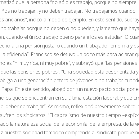
ce matizó que la persona “no sólo es trabajo, porque no siempre
iños no trabajan, y no deben trabajar. No trabajamos cuando
ancianos”, indicó a modo de ejemplo. En este sentido, subra
 no trabajar porque no deben o no pueden, y lamentó que hay
an, cuando el único trabajo bueno para ellos es estudiar. O cu
recho a una pensión justa, o cuando un trabajador enferma y es
a eficiencia”. Francisco se detuvo un poco más para aclarar q
no es “ni muy rica, ni muy pobre”, y subrayó que “las ‘pensiones
 que las pensiones pobres”. “Una sociedad está desorientada y
 obliga a una generación entera de jóvenes a no trabajar cuand
 el Papa. En este sentido, abogó por “un nuevo pacto social por e
ellos que se encuentran en su última estación laboral, y que cr
 el deber de trabajar”. Asimismo, reflexionó brevemente sobre l
fren los sindicatos. “El capitalismo de nuestro tiempo –explic
ado la naturaleza social de la economía, de la empresa, de la vi
l vez nuestra sociedad tampoco comprende al sindicato porque n