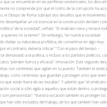
 que se encuentran en las periferias existenciales, los descar
plemente no comprende por qué el rostro de la corrupción ha ac
lado, el Obispo de Roma subrayó dos desafíos que el movimiento
iere desempeñar un rol esencial en la construcción del bien co
 profético’ de la sociedad”, señaló. “El sindicato nace y renace to
z a quienes no la tienen”. Sin embargo, “en nuestra sociedad
 de olvidar su naturaleza profética, de convertirse en algo muy
por el contrario, debería criticar.” “Con el paso del tiempo –
e demasiado a la política, o incluso a los partidos políticos, co
icatos “pierden fuerza y eficacia”. Innovación: Este segundo des
fetas son centinelas que vigilan en su puesto. También el sindic
 trabajo, como centinelas que guardan y protegen a los que viven
s que están fuera de las murallas”. Y advirtió que “el sindicato
ón social si sólo vigila a aquellos que están dentro, si proteg
 son pensionistas”. “Vuestra vocación también es proteger los
que han sido excluidos del trabajo, de los que también han sido