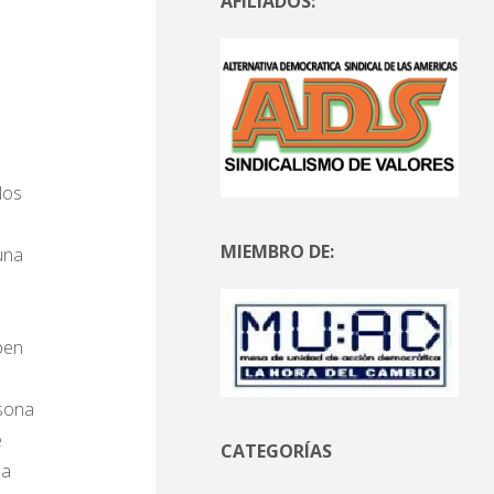
AFILIADOS:
los
MIEMBRO DE:
una
ben
rsona
e
CATEGORÍAS
da