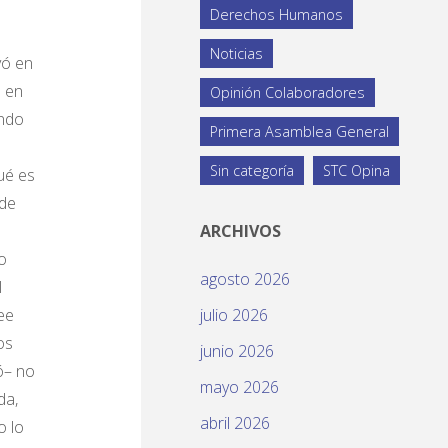
Derechos Humanos
Noticias
yó en
a en
Opinión Colaboradores
ando
Primera Asamblea General
Sin categoría
STC Opina
ué es
 de
ARCHIVOS
o
agosto 2026
l
ee
julio 2026
os
junio 2026
ó– no
mayo 2026
da,
abril 2026
o lo