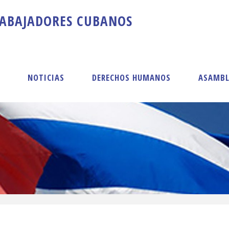
A
B
A
J
A
D
O
R
E
S
C
U
B
A
N
O
S
S
NOTICIAS
DERECHOS HUMANOS
ASAMBL