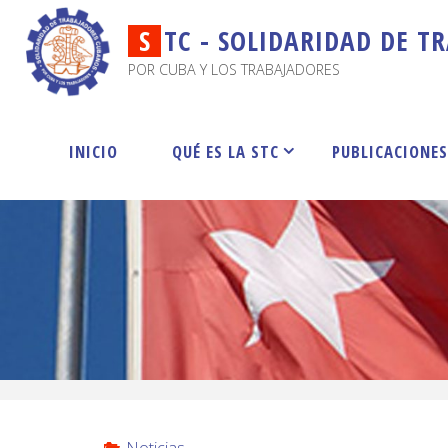
S
T
C
-
S
O
L
I
D
A
R
I
D
A
D
D
E
T
R
POR CUBA Y LOS TRABAJADORES
INICIO
QUÉ ES LA STC
PUBLICACIONE