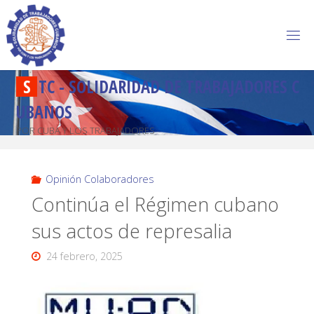
S
T
C
-
S
O
L
I
D
A
R
I
D
A
D
D
E
T
R
A
B
A
J
A
D
O
R
E
S
C
U
B
A
N
O
S
POR CUBA Y LOS TRABAJADORES
Opinión Colaboradores
Continúa el Régimen cubano
sus actos de represalia
24 febrero, 2025