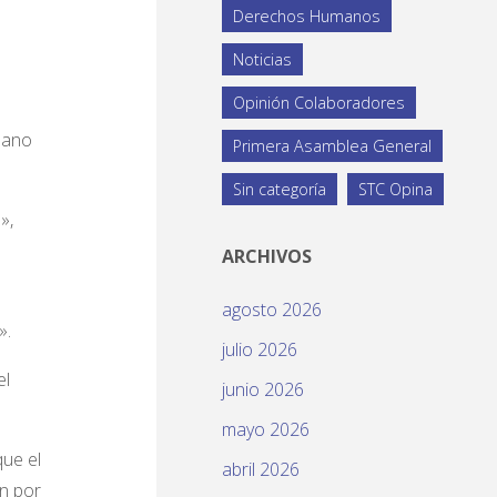
Derechos Humanos
Noticias
Opinión Colaboradores
ubano
Primera Asamblea General
Sin categoría
STC Opina
»,
ARCHIVOS
agosto 2026
».
julio 2026
el
junio 2026
mayo 2026
que el
abril 2026
n por