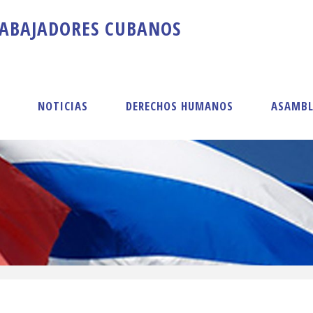
A
B
A
J
A
D
O
R
E
S
C
U
B
A
N
O
S
S
NOTICIAS
DERECHOS HUMANOS
ASAMBL