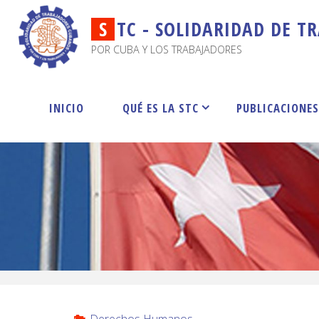
S
T
C
-
S
O
L
I
D
A
R
I
D
A
D
D
E
T
R
POR CUBA Y LOS TRABAJADORES
INICIO
QUÉ ES LA STC
PUBLICACIONE