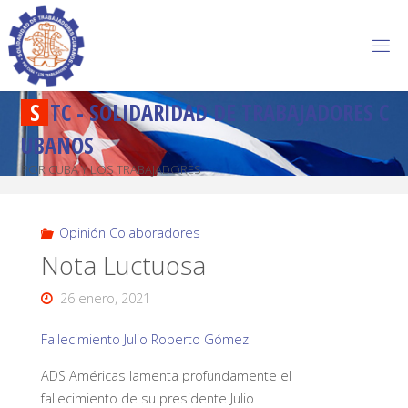
S
T
C
-
S
O
L
I
D
A
R
I
D
A
D
D
E
T
R
A
B
A
J
A
D
O
R
E
S
C
U
B
A
N
O
S
POR CUBA Y LOS TRABAJADORES
Opinión Colaboradores
Nota Luctuosa
26 enero, 2021
Fallecimiento Julio Roberto Gómez
ADS Américas lamenta profundamente el
fallecimiento de su presidente Julio