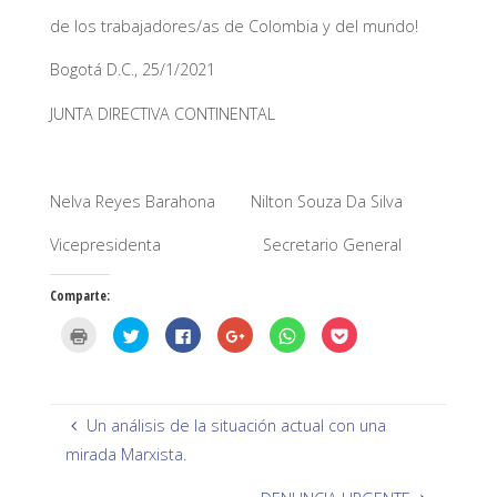
de los trabajadores/as de Colombia y del mundo!
Bogotá D.C., 25/1/2021
JUNTA DIRECTIVA CONTINENTAL
Nelva Reyes Barahona Nilton Souza Da Silva
Vicepresidenta Secretario General
Comparte:
H
H
H
H
H
H
a
a
a
a
a
a
z
z
z
z
z
z
c
c
c
c
c
c
l
l
l
l
l
l
i
i
i
i
i
i
c
c
c
c
c
c
p
p
p
p
p
p
Un análisis de la situación actual con una
a
a
a
a
a
a
r
r
r
r
r
r
mirada Marxista.
a
a
a
a
a
a
i
c
c
c
c
c
m
o
o
o
o
o