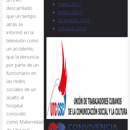
un tren
mayo 2017
descarrilado
enero 2017
que un tiempo
diciembre 2016
atrás se
octubre 2016
informó en la
televisión como
un accidente,
que la denuncia
por parte de un
funcionario en
las redes
sociales de un
asalto al
hospital
conocido
como Maternidad