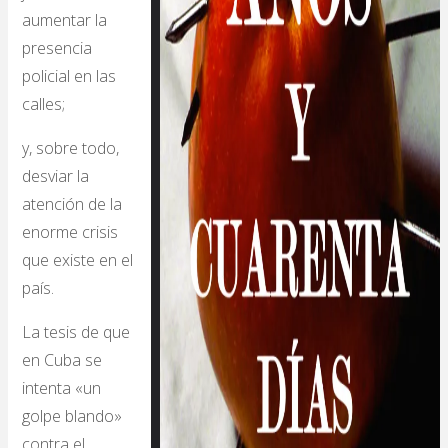
aumentar la
presencia
policial en las
calles;
y, sobre todo,
desviar la
atención de la
enorme crisis
que existe en el
país.
La tesis de que
en Cuba se
intenta «un
golpe blando»
contra el