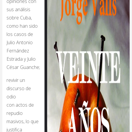
opiniones con
sus análisis
sobre Cuba,
como han sido
los casos de
Julio Antonio
Fernández
Estrada y Julio
César Guanche;
revivir un
discurso de
odio
con actos de
repudio
masivos, lo que
justifica