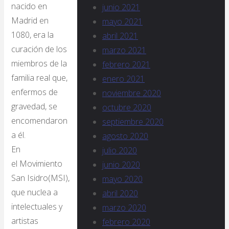
nacido en
junio 2021
Madrid en
mayo 2021
1080, era la
abril 2021
curación de los
marzo 2021
miembros de la
febrero 2021
familia real que,
enero 2021
enfermos de
noviembre 2020
gravedad, se
octubre 2020
encomendaron
septiembre 2020
a él.
agosto 2020
En
julio 2020
el Movimiento
junio 2020
San Isidro(MSI),
mayo 2020
que nuclea a
abril 2020
intelectuales y
marzo 2020
artistas
febrero 2020