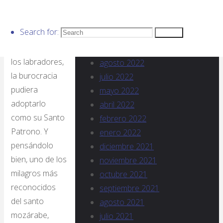
I
diciembre 2022
Si San Isidro no
noviembre 2022
Search for:
fuera el
Search
octubre 2022
protector de
septiembre 2022
los labradores,
agosto 2022
la burocracia
julio 2022
pudiera
mayo 2022
adoptarlo
abril 2022
como su Santo
febrero 2022
Patrono. Y
enero 2022
pensándolo
diciembre 2021
bien, uno de los
noviembre 2021
milagros más
octubre 2021
reconocidos
septiembre 2021
del santo
agosto 2021
mozárabe,
julio 2021