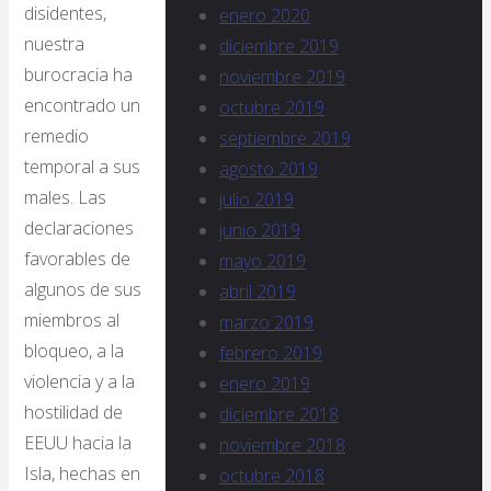
disidentes,
enero 2020
nuestra
diciembre 2019
burocracia ha
noviembre 2019
encontrado un
octubre 2019
remedio
septiembre 2019
temporal a sus
agosto 2019
males. Las
julio 2019
declaraciones
junio 2019
favorables de
mayo 2019
algunos de sus
abril 2019
miembros al
marzo 2019
bloqueo, a la
febrero 2019
violencia y a la
enero 2019
hostilidad de
diciembre 2018
EEUU hacia la
noviembre 2018
Isla, hechas en
octubre 2018