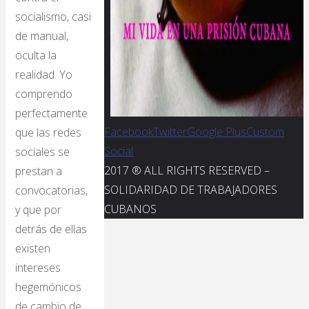
socialismo, casi
de manual,
oculta la
realidad. Yo
comprendo
perfectamente
Facebook
Twitter
Google Plus
Custom
que las redes
Social
sociales se
2017 ® ALL RIGHTS RESERVED –
prestan a
SOLIDARIDAD DE TRABAJADORES
convocatorias,
CUBANOS
y que por
detrás de ellas
existen
intereses
hegemónicos
de cambio de