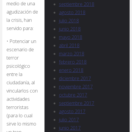
medio de una
septiembre 2018
agudización de
agosto 2018
la crisis, han
julio 2018
servido para:
junio 2018
mayo 2018
• Potenciar un
abril 2018
escenario de
marzo 2018
terror
febrero 2018
psicológico
enero 2018
entre la
diciembre 2017
ciudadanía, al
noviembre 2017
vincularlos con
octubre 2017
actividades
septiembre 2017
terroristas
agosto 2017
(para lo cual
julio 2017
sirve lo mismo
junio 2017