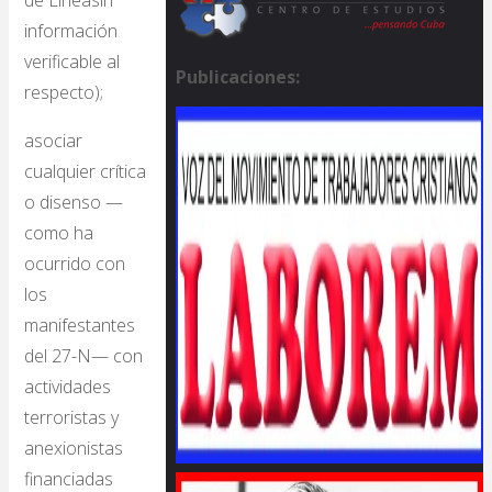
de Líneasin
información
verificable al
Publicaciones:
respecto);
asociar
cualquier crítica
o disenso —
como ha
ocurrido con
los
manifestantes
del 27-N— con
actividades
terroristas y
anexionistas
financiadas