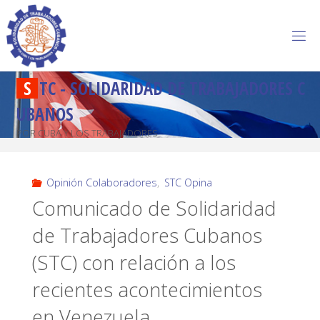
S
T
C
-
S
O
L
I
D
A
R
I
D
A
D
D
E
T
R
A
B
A
J
A
D
O
R
E
S
C
U
B
A
N
O
S
POR CUBA Y LOS TRABAJADORES
Opinión Colaboradores
,
STC Opina
Comunicado de Solidaridad
de Trabajadores Cubanos
(STC) con relación a los
recientes acontecimientos
en Venezuela.