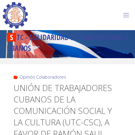
S
T
C
-
S
O
L
I
D
A
R
I
D
A
D
D
E
T
R
A
B
A
J
A
D
O
R
E
S
C
U
B
A
N
O
S
POR CUBA Y LOS TRABAJADORES
Opinión Colaboradores
UNIÓN DE TRABAJADORES
CUBANOS DE LA
COMUNICACIÓN SOCIAL Y
LA CULTURA (UTC-CSC), A
FAVOR DE RAMÓN SAUL