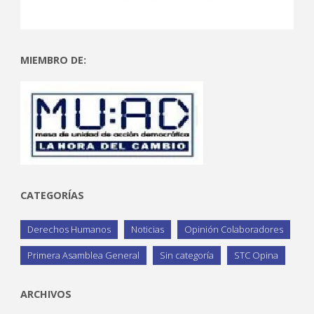
MIEMBRO DE:
CATEGORÍAS
Derechos Humanos
Noticias
Opinión Colaboradores
Primera Asamblea General
Sin categoría
STC Opina
ARCHIVOS