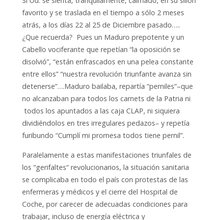
Si Ud. se sienta, tranquilamente, calmado, en su sillón
favorito y se traslada en el tiempo a sólo 2 meses
atrás, a los días 22 al 25 de Diciembre pasado…..
¿Que recuerda? Pues un Maduro prepotente y un
Cabello vociferante que repetían “la oposición se
disolvió”, “están enfrascados en una pelea constante
entre ellos” “nuestra revolución triunfante avanza sin
detenerse”….Maduro bailaba, repartía “perniles”–que
no alcanzaban para todos los carnets de la Patria ni
todos los apuntados a las caja CLAP, ni siquiera
dividiéndolos en tres irregulares pedazos– y repetía
furibundo “Cumplí mi promesa todos tiene pernil”.
Paralelamente a estas manifestaciones triunfales de
los “gerifaltes“ revolucionarios, la situación sanitaria
se complicaba en todo el país con protestas de las
enfermeras y médicos y el cierre del Hospital de
Coche, por carecer de adecuadas condiciones para
trabajar, incluso de energía eléctrica y