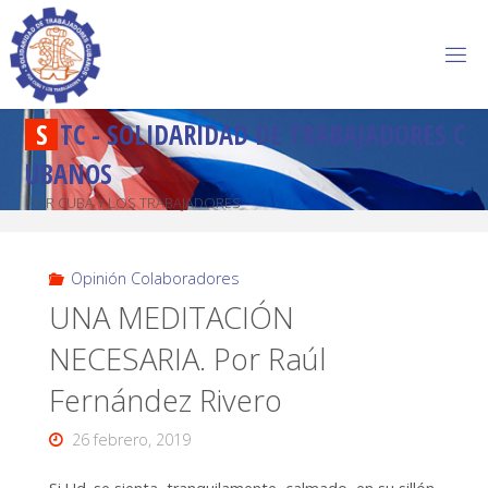
S
T
C
-
S
O
L
I
D
A
R
I
D
A
D
D
E
T
R
A
B
A
J
A
D
O
R
E
S
C
U
B
A
N
O
S
POR CUBA Y LOS TRABAJADORES
Opinión Colaboradores
UNA MEDITACIÓN
NECESARIA. Por Raúl
Fernández Rivero
26 febrero, 2019