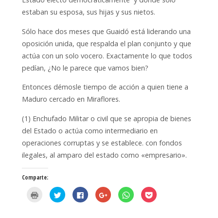
estaban su esposa, sus hijas y sus nietos.
Sólo hace dos meses que Guaidó está liderando una
oposición unida, que respalda el plan conjunto y que
actúa con un solo vocero. Exactamente lo que todos
pedían, ¿No le parece que vamos bien?
Entonces démosle tiempo de acción a quien tiene a
Maduro cercado en Miraflores.
(1) Enchufado Militar o civil que se apropia de bienes
del Estado o actúa como intermediario en
operaciones corruptas y se establece. con fondos
ilegales, al amparo del estado como «empresario».
Comparte:
H
H
H
H
H
H
a
a
a
a
a
a
z
z
z
z
z
z
c
c
c
c
c
c
l
l
l
l
l
l