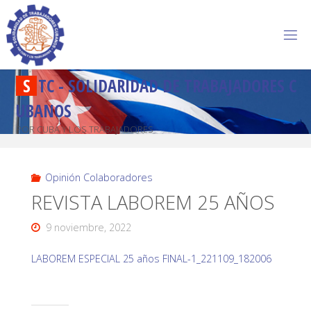
S
T
C
-
S
O
L
I
D
A
R
I
D
A
D
D
E
T
R
A
B
A
J
A
D
O
R
E
S
C
U
B
A
N
O
S
POR CUBA Y LOS TRABAJADORES
Opinión Colaboradores
REVISTA LABOREM 25 AÑOS
9 noviembre, 2022
LABOREM ESPECIAL 25 años FINAL-1_221109_182006