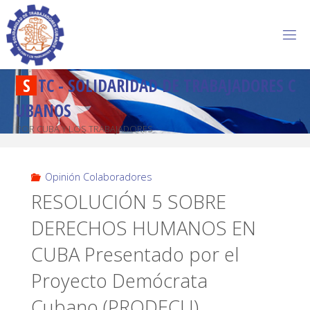
S
T
C
-
S
O
L
I
D
A
R
I
D
A
D
D
E
T
R
A
B
A
J
A
D
O
R
E
S
C
U
B
A
N
O
S
POR CUBA Y LOS TRABAJADORES
Opinión Colaboradores
RESOLUCIÓN 5 SOBRE
DERECHOS HUMANOS EN
CUBA Presentado por el
Proyecto Demócrata
Cubano (PRODECU)