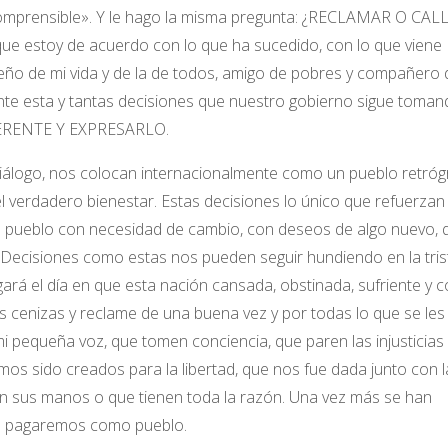
comprensible». Y le hago la misma pregunta: ¿RECLAMAR O CAL
que estoy de acuerdo con lo que ha sucedido, con lo que viene
ueño de mi vida y de la de todos, amigo de pobres y compañero 
te esta y tantas decisiones que nuestro gobierno sigue toman
FERENTE Y EXPRESARLO.
iálogo, nos colocan internacionalmente como un pueblo retróg
l verdadero bienestar. Estas decisiones lo único que refuerzan
 pueblo con necesidad de cambio, con deseos de algo nuevo, 
. Decisiones como estas nos pueden seguir hundiendo en la tris
ará el día en que esta nación cansada, obstinada, sufriente y 
us cenizas y reclame de una buena vez y por todas lo que se les
 pequeña voz, que tomen conciencia, que paren las injusticias 
s sido creados para la libertad, que nos fue dada junto con l
en sus manos o que tienen toda la razón. Una vez más se han
ue pagaremos como pueblo.