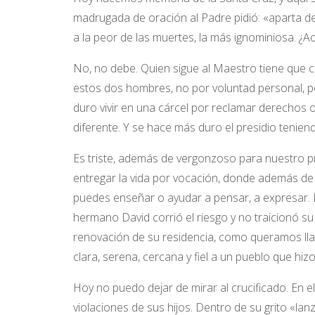
madrugada de oración al Padre pidió: «aparta de m
a la peor de las muertes, la más ignominiosa. ¿Aca
No, no debe. Quien sigue al Maestro tiene que ca
estos dos hombres, no por voluntad personal, p
duro vivir en una cárcel por reclamar derechos 
diferente. Y se hace más duro el presidio tenie
Es triste, además de vergonzoso para nuestro pr
entregar la vida por vocación, donde además de 
puedes enseñar o ayudar a pensar, a expresar. 
hermano David corrió el riesgo y no traicionó su c
renovación de su residencia, como queramos llam
clara, serena, cercana y fiel a un pueblo que hiz
Hoy no puedo dejar de mirar al crucificado. En el
violaciones de sus hijos. Dentro de su grito «la