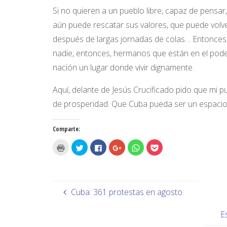
Si no quieren a un pueblo libre, capaz de pensa
aún puede rescatar sus valores, que puede volv
después de largas jornadas de colas… Entonces,
nadie, entonces, hermanos que están en el pode
nación un lugar donde vivir dignamente.
Aquí, delante de Jesús Crucificado pido que mi p
de prosperidad. Que Cuba pueda ser un espacio c
Comparte:
H
H
H
H
H
H
a
a
a
a
a
a
z
z
z
z
z
z
c
c
c
c
c
c
l
l
l
l
l
l
i
i
i
i
i
i
c
c
c
c
c
c
p
p
p
p
p
p
Cuba: 361 protestas en agosto
a
a
a
a
a
a
r
r
r
r
r
r
a
a
a
a
a
a
i
c
c
c
c
c
E
m
o
o
o
o
o
p
m
m
m
m
m