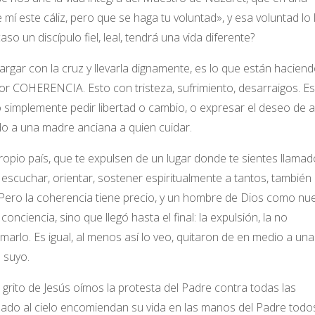
í este cáliz, pero que se haga tu voluntad», y esa voluntad lo 
so un discípulo fiel, leal, tendrá una vida diferente?
rgar con la cruz y llevarla dignamente, es lo que están hacien
or COHERENCIA. Esto con tristeza, sufrimiento, desarraigos. E
o simplemente pedir libertad o cambio, o expresar el deseo de a
ndo a una madre anciana a quien cuidar.
opio país, que te expulsen de un lugar donde te sientes llamad
escuchar, orientar, sostener espiritualmente a tantos, también
Pero la coherencia tiene precio, y un hombre de Dios como nu
onciencia, sino que llegó hasta el final: la expulsión, la no
arlo. Es igual, al menos así lo veo, quitaron de en medio a un
o suyo.
 grito de Jesús oímos la protesta del Padre contra todas las
nzado al cielo encomiendan su vida en las manos del Padre todo