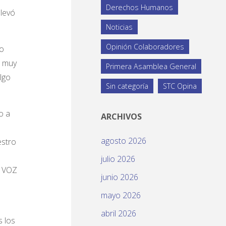
Derechos Humanos
llevó
Noticias
Opinión Colaboradores
do
s muy
Primera Asamblea General
lgo
Sin categoría
STC Opina
o a
ARCHIVOS
agosto 2026
estro
julio 2026
a VOZ
junio 2026
mayo 2026
abril 2026
s los