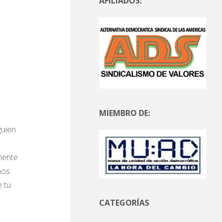
AFILIADOS:
a
MIEMBRO DE:
guien
amente
mos.
e tu
CATEGORÍAS