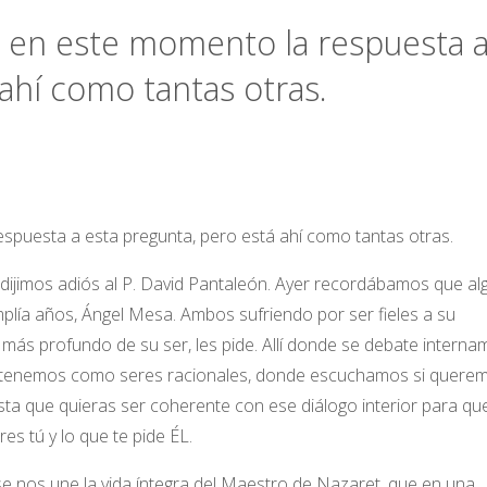
é en este momento la respuesta 
ahí como tantas otras.
spuesta a esta pregunta, pero está ahí como tantas otras.
 dijimos adiós al P. David Pantaleón. Ayer recordábamos que al
mplía años, Ángel Mesa. Ambos sufriendo por ser fieles a su
 lo más profundo de su ser, les pide. Allí donde se debate intern
ue tenemos como seres racionales, donde escuchamos si quere
asta que quieras ser coherente con ese diálogo interior para qu
s tú y lo que te pide ÉL.
e nos une la vida íntegra del Maestro de Nazaret, que en una