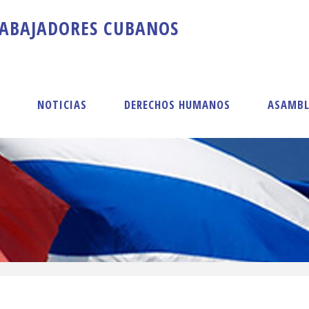
A
B
A
J
A
D
O
R
E
S
C
U
B
A
N
O
S
S
NOTICIAS
DERECHOS HUMANOS
ASAMBL