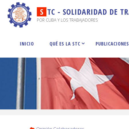
S
T
C
-
S
O
L
I
D
A
R
I
D
A
D
D
E
T
R
POR CUBA Y LOS TRABAJADORES
INICIO
QUÉ ES LA STC
PUBLICACIONE