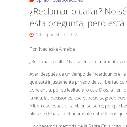
Opinión Colaboradores
¿Reclamar o callar? No s
esta pregunta, pero está 
14 septiembre, 2022
Por: Nadieska Almeida
¿Reclamar o callar? No sé en este momento la re
Ayer, después de un tiempo de incertidumbre, le
que está injustamente privado de su libertad cu
conciencia, por su lealtad a lo que Dios, allí en
la vida, las decisiones, ese espacio sagrado q
Allí, en ese espacio, también se sufre, porque b
alma se debata continuamente entre lo que quiere
Hoy hacemos memoria de la Santa Cruz, y aquí s