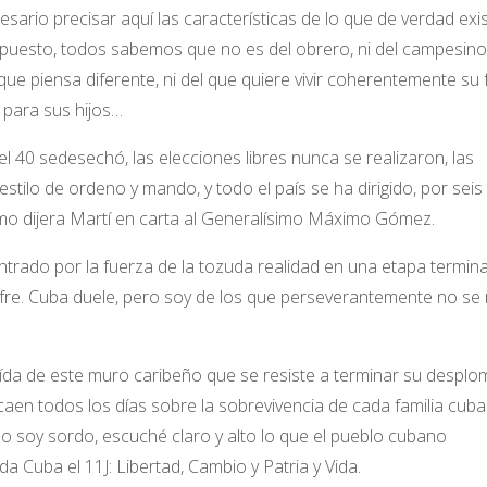
ario precisar aquí las características de lo que de verdad exis
supuesto, todos sabemos que no es del obrero, ni del campesino,
del que piensa diferente, ni del que quiere vivir coherentemente su 
iz para sus hijos…
l 40 sedesechó, las elecciones libres nunca se realizaron, las
stilo de ordeno y mando, y todo el país se ha dirigido, por seis
 dijera Martí en carta al Generalísimo Máximo Gómez.
ntrado por la fuerza de la tozuda realidad en una etapa termina
 sufre. Cuba duele, pero soy de los que perseverantemente no se 
ída de este muro caribeño que se resiste a terminar su desplo
caen todos los días sobre la sobrevivencia de cada familia cuba
o soy sordo, escuché claro y alto lo que el pueblo cubano
a Cuba el 11J: Libertad, Cambio y Patria y Vida.