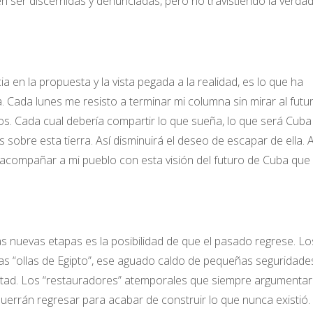
 ser discernidas y denunciadas, pero no travistiendo la verda
ia en la propuesta y la vista pegada a la realidad, es lo que ha
Cada lunes me resisto a terminar mi columna sin mirar al futur
os. Cada cual debería compartir lo que sueña, lo que será Cuba 
 sobre esta tierra. Así disminuirá el deseo de escapar de ella. 
 acompañar a mi pueblo con esta visión del futuro de Cuba que
as nuevas etapas es la posibilidad de que el pasado regrese. Lo
as “ollas de Egipto”, ese aguado caldo de pequeñas seguridade
ertad. Los “restauradores” atemporales que siempre argumenta
uerrán regresar para acabar de construir lo que nunca existió.