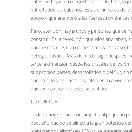
antes. Se bajaría a una justa tarifa eléctrica, la j
entre todos los cubanos. Estas eran otras de l
apoyo y que enamoró a las fuerzas románticas 
Pero, atención, hay grupos y personas que se h
construir. Es la revolución que ellos añoraban, 
quijotescos que, con un idealismo fantasioso, t
del siglo pasado. Más de medio siglo después, no 
tercera dimensión desde los cristales de los óm
sus propios países, desarrollados o del Sur, sin
que ha sido y es hasta hoy. No vienen a vivir en
quieren cambiar por este sinsentido.
LO QUE FUE
Todavía hoy se mira con simpatía al pequeño pue
pequeño pueblo se alineó a la gran potencia del 
“carácter socialista” (en 1961) y se alinearía t