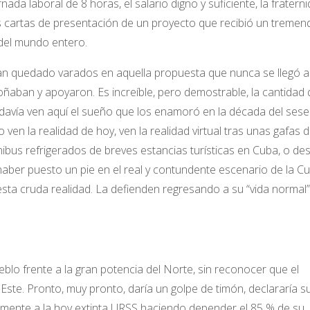
ornada laboral de 8 horas, el salario digno y suficiente, la fratern
as cartas de presentación de un proyecto que recibió un tremen
del mundo entero.
an quedado varados en aquella propuesta que nunca se llegó a
soñaban y apoyaron. Es increíble, pero demostrable, la cantidad 
odavía ven aquí el sueño que los enamoró en la década del sese
ven la realidad de hoy, ven la realidad virtual tras unas gafas 
nibus refrigerados de breves estancias turísticas en Cuba, o de
 haber puesto un pie en el real y contundente escenario de la C
 esta cruda realidad. La defienden regresando a su “vida normal
blo frente a la gran potencia del Norte, sin reconocer que el
Este. Pronto, muy pronto, daría un golpe de timón, declararía s
otalmente a la hoy extinta URSS haciendo depender el 85 % de su