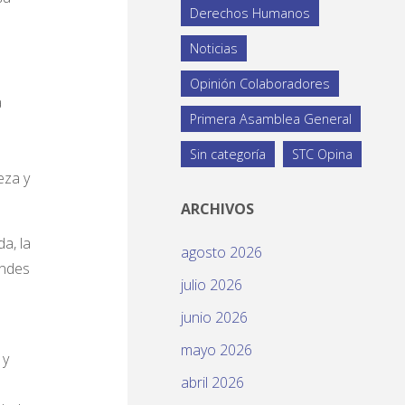
Derechos Humanos
Noticias
Opinión Colaboradores
a
Primera Asamblea General
s
Sin categoría
STC Opina
eza y
ARCHIVOS
a, la
agosto 2026
andes
julio 2026
junio 2026
mayo 2026
 y
abril 2026