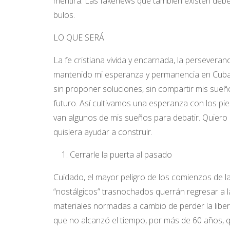
mentira. Las fakenews que también existen deben
bulos.
LO QUE SERÁ
La fe cristiana vivida y encarnada, la perseveranc
mantenido mi esperanza y permanencia en Cuba. 
sin proponer soluciones, sin compartir mis sueñ
futuro. Así cultivamos una esperanza con los pies
van algunos de mis sueños para debatir. Quiero
quisiera ayudar a construir.
Cerrarle la puerta al pasado
Cuidado, el mayor peligro de los comienzos de l
“nostálgicos” trasnochados querrán regresar a l
materiales normadas a cambio de perder la lib
que no alcanzó el tiempo, por más de 60 años, q