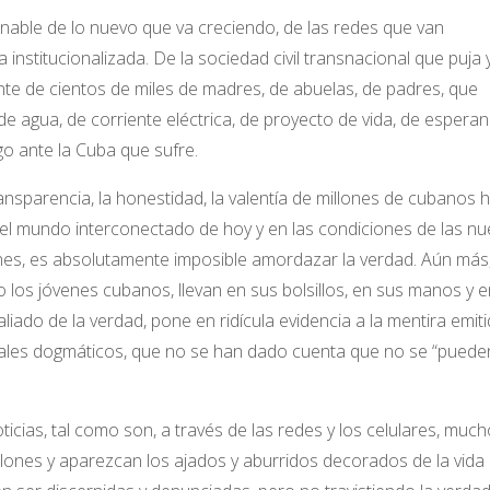
onable de lo nuevo que va creciendo, de las redes que van
 institucionalizada. De la sociedad civil transnacional que puja 
iente de cientos de miles de madres, de abuelas, de padres, que
e agua, de corriente eléctrica, de proyecto de vida, de esperan
go ante la Cuba que sufre.
nsparencia, la honestidad, la valentía de millones de cubanos 
l mundo interconectado de hoy y en las condiciones de las nu
nes, es absolutamente imposible amordazar la verdad. Aún más,
o los jóvenes cubanos, llevan en sus bolsillos, en sus manos y e
iado de la verdad, pone en ridícula evidencia a la mentira emit
anuales dogmáticos, que no se han dado cuenta que no se “puede
ticias, tal como son, a través de las redes y los celulares, much
lones y aparezcan los ajados y aburridos decorados de la vida 