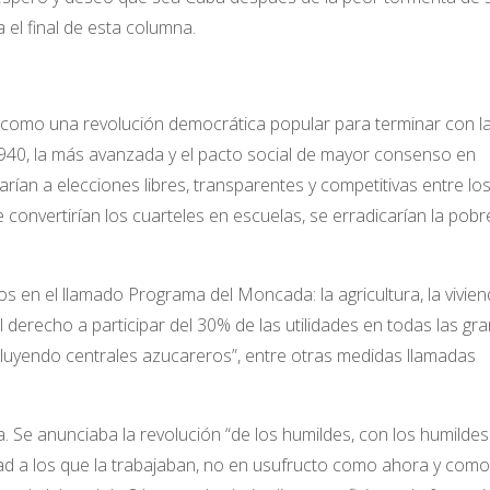
ta el final de esta columna.
 como una revolución democrática popular para terminar con l
e 1940, la más avanzada y el pacto social de mayor consenso en
rían a elecciones libres, transparentes y competitivas entre lo
e convertirían los cuarteles en escuelas, se erradicarían la pobr
 en el llamado Programa del Moncada: la agricultura, la viviend
l derecho a participar del 30% de las utilidades en todas las gr
ncluyendo centrales azucareros”, entre otras medidas llamadas
 Se anunciaba la revolución “de los humildes, con los humildes
edad a los que la trabajaban, no en usufructo como ahora y como