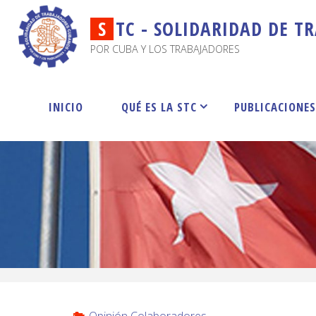
S
T
C
-
S
O
L
I
D
A
R
I
D
A
D
D
E
T
R
POR CUBA Y LOS TRABAJADORES
INICIO
QUÉ ES LA STC
PUBLICACIONE