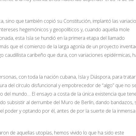
 sino que también copió su Constitución, implantó las variaci
intereses hegemónicos y geopolíticos y, cuando aquella mole
ionada, esta Isla se hundió en la primera etapa del llamado
más que el comienzo de la larga agonía de un proyecto inventa
azgo caudillista caribeño que dura, con variaciones epidérmicas, 
onas, con toda la nación cubana, Isla y Diáspora, para tratar
tura del círculo disfuncional y empobrecedor de “algo” que no se
esto del mundo… El ensayo a costa de la única existencia que te
do subsistir al derrumbe del Muro de Berlín, dando bandazos, 
l poder y optando por él, antes de por la suerte de la inmensa
ron de aquellas utopías, hemos vivido lo que ha sido este