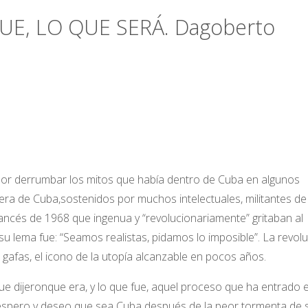
UE, LO QUE SERÁ. Dagoberto
ó por derrumbar los mitos que había dentro de Cuba en algunos
ra de Cuba,sostenidos por muchos intelectuales, militantes de
ncés de 1968 que ingenua y “revolucionariamente” gritaban al
u lema fue: “Seamos realistas, pidamos lo imposible”. La revol
s gafas, el icono de la utopía alcanzable en pocos años.
ue dijeronque era, y lo que fue, aquel proceso que ha entrado 
, espero y deseo que sea Cuba después de la peor tormenta de 