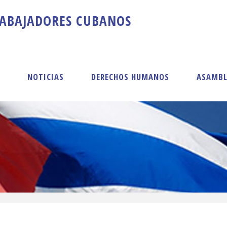
A
B
A
J
A
D
O
R
E
S
C
U
B
A
N
O
S
S
NOTICIAS
DERECHOS HUMANOS
ASAMBL