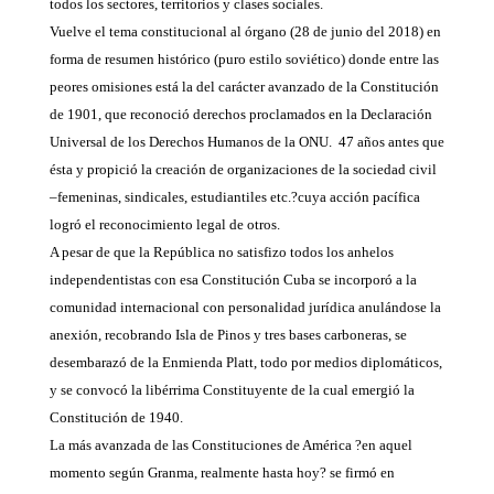
todos los sectores, territorios y clases sociales.
Vuelve el tema constitucional al órgano (28 de junio del 2018) en
forma de resumen histórico (puro estilo soviético) donde entre las
peores omisiones está la del carácter avanzado de la Constitución
de 1901, que reconoció derechos proclamados en la Declaración
Universal de los Derechos Humanos de la ONU. 47 años antes que
ésta y propició la creación de organizaciones de la sociedad civil
–femeninas, sindicales, estudiantiles etc.?cuya acción pacífica
logró el reconocimiento legal de otros.
A pesar de que la República no satisfizo todos los anhelos
independentistas con esa Constitución Cuba se incorporó a la
comunidad internacional con personalidad jurídica anulándose la
anexión, recobrando Isla de Pinos y tres bases carboneras, se
desembarazó de la Enmienda Platt, todo por medios diplomáticos,
y se convocó la libérrima Constituyente de la cual emergió la
Constitución de 1940.
La más avanzada de las Constituciones de América ?en aquel
momento según Granma, realmente hasta hoy? se firmó en