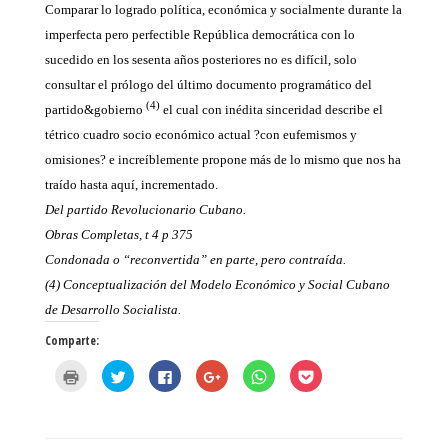
Comparar lo logrado política, económica y socialmente durante la
imperfecta pero perfectible República democrática con lo
sucedido en los sesenta años posteriores no es difícil, solo
consultar el prólogo del último documento programático del
(4)
partido&gobierno
el cual con inédita sinceridad describe el
tétrico cuadro socio económico actual ?con eufemismos y
omisiones? e increíblemente propone más de lo mismo que nos ha
traído hasta aquí, incrementado.
Del partido Revolucionario Cubano.
Obras Completas, t 4 p 375
Condonada o “reconvertida” en parte, pero contraída.
(4) Conceptualización del Modelo Económico y Social Cubano
de Desarrollo Socialista.
Comparte:
H
H
H
H
H
H
a
a
a
a
a
a
z
z
z
z
z
z
c
c
c
c
c
c
l
l
l
l
l
l
i
i
i
i
i
i
c
c
c
c
c
c