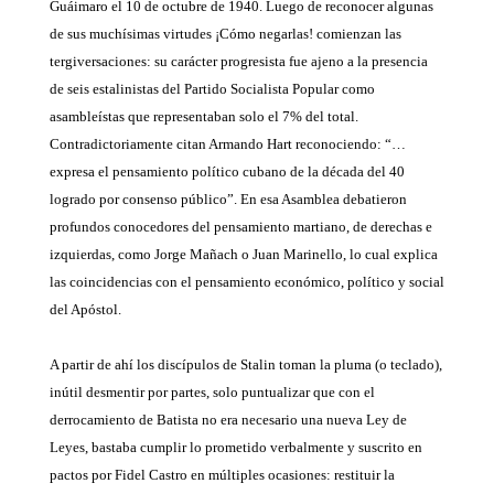
Guáimaro el 10 de octubre de 1940. Luego de reconocer algunas
de sus muchísimas virtudes ¡Cómo negarlas! comienzan las
tergiversaciones: su carácter progresista fue ajeno a la presencia
de seis estalinistas del Partido Socialista Popular como
asambleístas que representaban solo el 7% del total.
Contradictoriamente citan Armando Hart reconociendo: “…
expresa el pensamiento político cubano de la década del 40
logrado por consenso público”. En esa Asamblea debatieron
profundos conocedores del pensamiento martiano, de derechas e
izquierdas, como Jorge Mañach o Juan Marinello, lo cual explica
las coincidencias con el pensamiento económico, político y social
del Apóstol.
A partir de ahí los discípulos de Stalin toman la pluma (o teclado),
inútil desmentir por partes, solo puntualizar que con el
derrocamiento de Batista no era necesario una nueva Ley de
Leyes, bastaba cumplir lo prometido verbalmente y suscrito en
pactos por Fidel Castro en múltiples ocasiones: restituir la