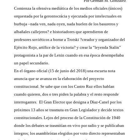
Por Germán M. González
Comienza la ofensiva mediática de los medios oficiales (únicos)
orquestada por la gerontocrácia y ejecutada por intelectuales en
burbuja –nada ven, nada oyen, nada huelen de los basureros y
albañales callejeros? e historiadores que aprendieron de
profesores soviéticos a borrar a Trotski ?creador y organizador del
Ejército Rojo, artífice de la victoria? y crear la “leyenda Stalin”
protagonista a la par de Lenin cuando en esa época desempeñaba
un papel secundario.
En el órgano oficial (15 de junio del 2018) una escueta nota
anuncia que se avanza en la elaboración del proyecto
constitucional. Se sabe que con los Castro Ruz ellos hablan
cuando quieren, dos o tres piden la palabra y el resto responde
interrogantes. El Gran Elector que designa a Díaz-Canel por los
próximos 13 años se trasmuta en Gran Legislador y decide textos
constitucionales. Lejos del proceso de la Constitución de 1940
donde los debates se trasmitían en vivo por radio y se publicaban
íntegros; los asambleístas elegidos por voto directo representaban