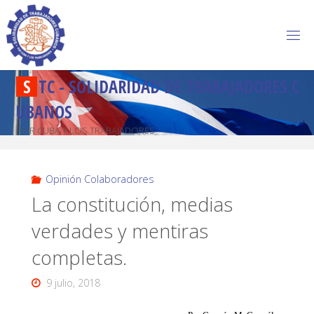
S
T
C
-
S
O
L
I
D
A
R
I
D
A
D
D
E
T
R
A
B
A
J
A
D
O
R
E
S
C
U
B
A
N
O
S
POR CUBA Y LOS TRABAJADORES
Opinión Colaboradores
La constitución, medias
verdades y mentiras
completas.
9 julio, 2018