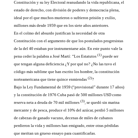
Constitución y su ley Electoral reanudando la vida republicana, el
estado de derecho, con división de poderes y democracia plena,
ideal por el que muchos murieron o sufrieron prisión y exilio,
millones más desde 1959 que en los siete años anteriores.
En el colmo del absurdo justifican la necesidad de otra
Constitución con el argumento de que los postulados progresistas
de la del 40 estaban por instrumentarse aún. En este punto vale la
(1)
pena ceder la palabra a José Martí: “Los Estatutos
puede ser
que tengan alguna deficiencia ¿Y por qué no? ¿No las tuvo el
código más sublime que han escrito los hombre, la constitución
(2)
norteamericana que tiene quince enmiendas
?
Bajo la Ley Fundamental de 1959 (“provisional” durante 17 años)
y la constitución de 1976 Cuba pasó de 500 millones USD como
(3)
reserva neta a deuda de 70 mil millones
, se quedó sin marina
mercante y de pesca, produce el 10% del azúcar, perdió 5 millones
de cabezas de ganado vacuno, decenas de miles de cubanos
perdieron la vida y millones han emigrado, entre otras pérdidas
que meritan un grueso ensayo para cuantificarlas.