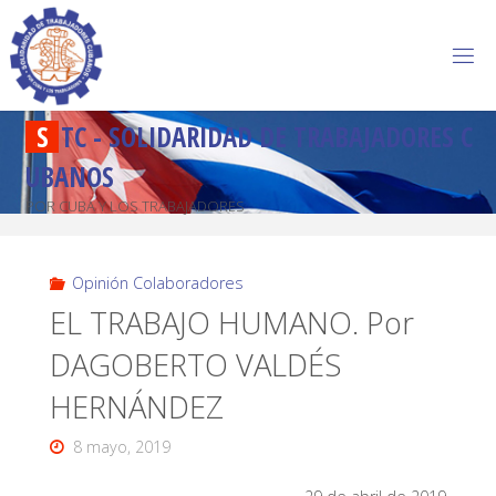
S
T
C
-
S
O
L
I
D
A
R
I
D
A
D
D
E
T
R
A
B
A
J
A
D
O
R
E
S
C
U
B
A
N
O
S
POR CUBA Y LOS TRABAJADORES
Opinión Colaboradores
EL TRABAJO HUMANO. Por
DAGOBERTO VALDÉS
HERNÁNDEZ
8 mayo, 2019