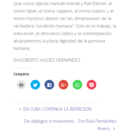
Que como dijeran Hannah Arendt y Karl Rahner, el
homo faber, el homo sapiens, el homo ludens y el
homo mysticus deben ser las dimensiones de la
verdadera “condición humana”. Solo en el trabajo, la
educación, el descanso lúdico y la contemplación
alcanzaremos la plena dignidad de la persona
humana.
DAGOBERTO VALDÉS HERNÁNDEZ
Comparte:
H
H
H
H
H
H
a
a
a
a
a
a
z
z
z
z
z
z
c
c
c
c
c
c
l
l
l
l
l
l
i
i
i
i
i
i
c
c
c
c
c
c
p
p
p
p
p
p
EN CUBA CONTINUA LA REPRESION
a
a
a
a
a
a
r
r
r
r
r
r
a
a
a
a
a
a
De diálogos e invasiones… Por Raul Fernández
i
c
c
c
c
c
m
o
o
o
o
o
Rivero.
p
m
m
m
m
m
r
p
p
p
p
p