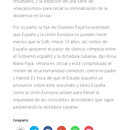
resultados, y la adopción de una serie de
«mecanismos» para cesar la criminalización de la
disidencia en la Isla.
Por su parte, la hija de Oswaldo Payá ha estimado
que España y la Unión Europea no pueden hacer
menos que la Cidh. «Hace 10 años, las cortes de
España apoyaron el pacto de silencio cómplice entre
el Gobierno español y la dictadura cubana», dijo Rosa
María Payá. «Ahora es oficial y está comprobado el
crimen de lesa humanidad cometido contra mi padre
y Harold. Es hora de que el Estado español se
pronuncie sobre este asesinato y tanto España
como la Unión Europea actúen para frenar la
impunidad de las constantes atrocidades que sigue
perpetrando la dictadura cubana».
Comparte:
H
H
H
H
H
H