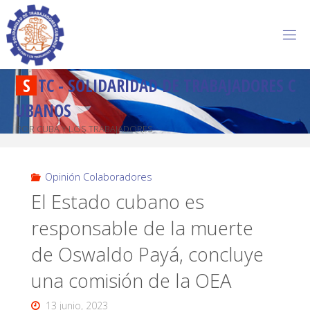
S
T
C
-
S
O
L
I
D
A
R
I
D
A
D
D
E
T
R
A
B
A
J
A
D
O
R
E
S
C
U
B
A
N
O
S
POR CUBA Y LOS TRABAJADORES
Opinión Colaboradores
El Estado cubano es
responsable de la muerte
de Oswaldo Payá, concluye
una comisión de la OEA
13 junio, 2023