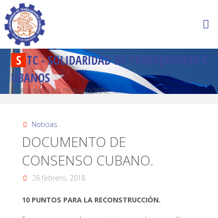
S
T
C
-
S
O
L
I
D
A
R
I
D
A
D
D
E
T
R
A
B
A
J
A
D
O
R
E
S
C
U
B
A
N
O
S
POR CUBA Y LOS TRABAJADORES
Noticias
DOCUMENTO DE
CONSENSO CUBANO.
26 febrero, 2018
10 PUNTOS PARA LA RECONSTRUCCIÓN.