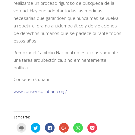
realizarse un proceso riguroso de búsqueda de la
verdad. Hay que adoptar todas las medidas
necesarias que garanticen que nunca más se vuelva
a repetir el drama antidemocrático y de violaciones
de derechos humanos que se padece durante todos
estos años.
Remozar el Capitolio Nacional no es exclusivamente
una tarea arquitectónica, sino eminentemente
política.
Consenso Cubano.
www.consensocubano.org/
Comparte:
H
H
H
H
H
H
a
a
a
a
a
a
z
z
z
z
z
z