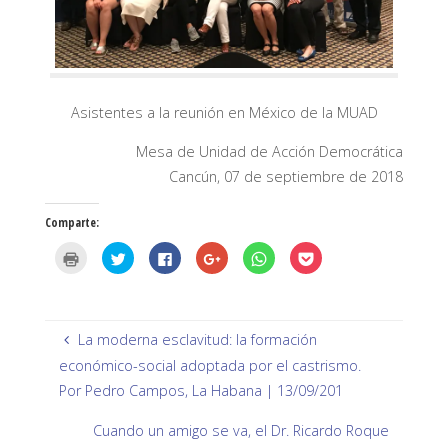
Asistentes a la reunión en México de la MUAD
Mesa de Unidad de Acción Democrática
Cancún, 07 de septiembre de 2018
Comparte:
H
H
H
H
H
H
a
a
a
a
a
a
z
z
z
z
z
z
c
c
c
c
c
c
l
l
l
l
l
l
i
i
i
i
i
i
c
c
c
c
c
c
p
p
p
p
p
p
La moderna esclavitud: la formación
a
a
a
a
a
a
r
r
r
r
r
r
económico-social adoptada por el castrismo.
a
a
a
a
a
a
i
c
c
c
c
c
Por Pedro Campos, La Habana | 13/09/201
m
o
o
o
o
o
p
m
m
m
m
m
r
p
p
p
p
p
Cuando un amigo se va, el Dr. Ricardo Roque
i
a
a
a
a
a
m
r
r
r
r
r