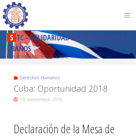
S
T
C
-
S
O
L
I
D
A
R
I
D
A
D
D
E
T
R
A
B
A
J
A
D
O
R
E
S
C
U
B
A
N
O
S
POR CUBA Y LOS TRABAJADORES
Derechos Humanos
Cuba: Oportunidad 2018
16 septiembre, 2018
Declaración de la Mesa de