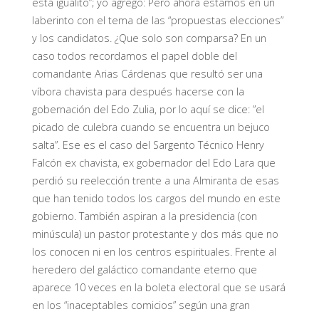
está igualito”; yo agrego: Pero ahora estamos en un
laberinto con el tema de las “propuestas elecciones”
y los candidatos. ¿Que solo son comparsa? En un
caso todos recordamos el papel doble del
comandante Arias Cárdenas que resultó ser una
víbora chavista para después hacerse con la
gobernación del Edo Zulia, por lo aquí se dice: ”el
picado de culebra cuando se encuentra un bejuco
salta”. Ese es el caso del Sargento Técnico Henry
Falcón ex chavista, ex gobernador del Edo Lara que
perdió su reelección trente a una Almiranta de esas
que han tenido todos los cargos del mundo en este
gobierno. También aspiran a la presidencia (con
minúscula) un pastor protestante y dos más que no
los conocen ni en los centros espirituales. Frente al
heredero del galáctico comandante eterno que
aparece 10 veces en la boleta electoral que se usará
en los “inaceptables comicios” según una gran