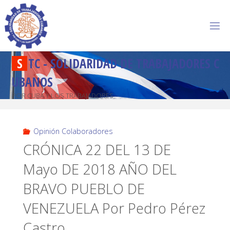
S
T
C
-
S
O
L
I
D
A
R
I
D
A
D
D
E
T
R
A
B
A
J
A
D
O
R
E
S
C
U
B
A
N
O
S
POR CUBA Y LOS TRABAJADORES
Opinión Colaboradores
CRÓNICA 22 DEL 13 DE
Mayo DE 2018 AÑO DEL
BRAVO PUEBLO DE
VENEZUELA Por Pedro Pérez
Castro