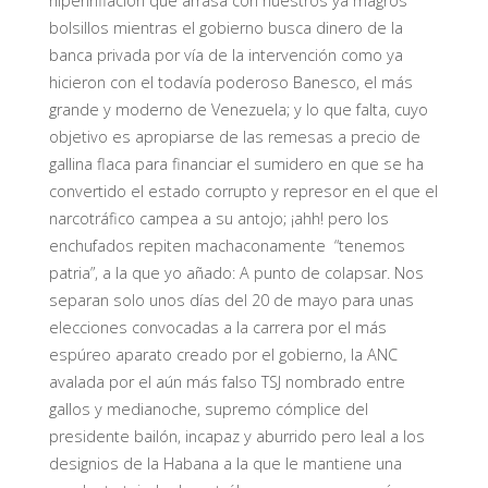
hiperinflación que arrasa con nuestros ya magros
bolsillos mientras el gobierno busca dinero de la
banca privada por vía de la intervención como ya
hicieron con el todavía poderoso Banesco, el más
grande y moderno de Venezuela; y lo que falta, cuyo
objetivo es apropiarse de las remesas a precio de
gallina flaca para financiar el sumidero en que se ha
convertido el estado corrupto y represor en el que el
narcotráfico campea a su antojo; ¡ahh! pero los
enchufados repiten machaconamente “tenemos
patria”, a la que yo añado: A punto de colapsar. Nos
separan solo unos días del 20 de mayo para unas
elecciones convocadas a la carrera por el más
espúreo aparato creado por el gobierno, la ANC
avalada por el aún más falso TSJ nombrado entre
gallos y medianoche, supremo cómplice del
presidente bailón, incapaz y aburrido pero leal a los
designios de la Habana a la que le mantiene una