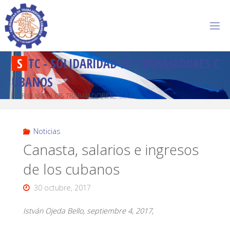
S
T
C
-
S
O
L
I
D
A
R
I
D
A
D
D
E
T
R
A
B
A
J
A
D
O
R
E
S
C
U
B
A
N
O
S
POR CUBA Y LOS TRABAJADORES
Noticias
Canasta, salarios e ingresos
de los cubanos
30 octubre, 2017
István Ojeda Bello, septiembre 4, 2017,