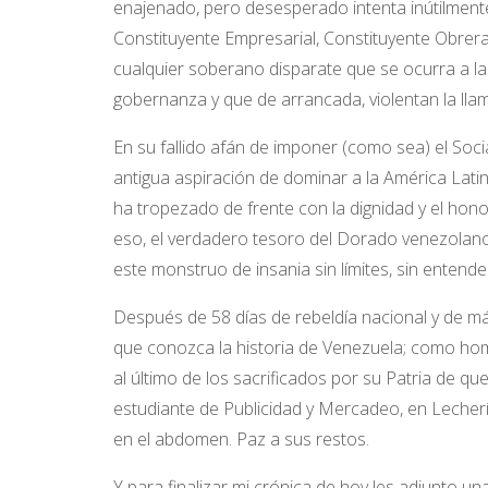
enajenado, pero desesperado intenta inútilmente
Constituyente Empresarial, Constituyente Obrera,
cualquier soberano disparate que se ocurra a l
gobernanza y que de arrancada, violentan la ll
En su fallido afán de imponer (como sea) el Soci
antigua aspiración de dominar a la América Latin
ha tropezado de frente con la dignidad y el hon
eso, el verdadero tesoro del Dorado venezolano;
este monstruo de insania sin límites, sin entender
Después de 58 días de rebeldía nacional y de m
que conozca la historia de Venezuela; como ho
al último de los sacrificados por su Patria de q
estudiante de Publicidad y Mercadeo, en Lecherí
en el abdomen. Paz a sus restos.
Y para finalizar mi crónica de hoy les adjunto un