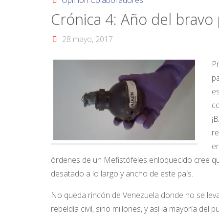
Opinión Colaboradores
Crónica 4: Año del bravo
28 mayo, 2017
Pr
pa
es
co
¡B
re
en
órdenes de un Mefistófeles enloquecido cree que
desatado a lo largo y ancho de este país.
No queda rincón de Venezuela donde no se levante 
rebeldía civil, sino millones, y así la mayoría del