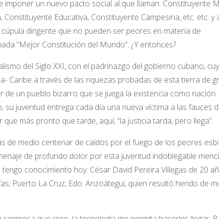
 imponer un nuevo pacto social al que llaman: Constituyente Mil
 Constituyente Educativa, Constituyente Campesina, etc. etc. y 
a cúpula dirigente que no pueden ser peores en materia de
amada “Mejor Constitución del Mundo”. ¿Y entonces?
alismo del Siglo XXI, con el padrinazgo del gobierno cubano, cu
a- Caribe a través de las riquezas probadas de esta tierra de gr
or de un pueblo bizarro que se juega la existencia como nación.
 su juventud entrega cada día una nueva víctima a las fauces 
 que más pronto que tarde, aquí, “la justicia tarda, pero llega”.
ás de medio centenar de caídos por el fuego de los peores esbi
menaje de profundo dolor por esta juventud indoblegable menc
ue tengo conocimiento hoy: César David Pereira Villegas de 20 a
as, Puerto La Cruz, Edo. Anzoátegui, quien resultó herido de m
a sorpresa que creo, la tecnología me permita hacerles llegar. P