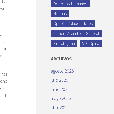
itar,
Derechos Humanos
así
Noticias
Opinión Colaboradores
Primera Asamblea General
ya
acia,
Sin categoría
STC Opina
 Por
de
ARCHIVOS
agosto 2026
rros
julio 2026
iono
ños
junio 2026
uerte
mayo 2026
abril 2026
ara