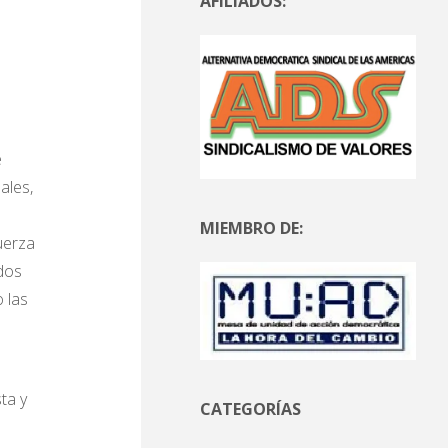
AFILIADOS:
e
ales,
MIEMBRO DE:
uerza
dos
 las
ta y
CATEGORÍAS