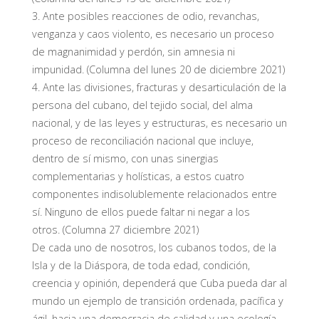
3.
Ante posibles reacciones de odio, revanchas,
venganza y caos violento, es necesario un proceso
de magnanimidad y perdón, sin amnesia ni
impunidad.
(Columna del lunes 20 de diciembre 2021)
4.
Ante las divisiones, fracturas y
desarticulación de la
persona del cubano,
del tejido social
,
del alma
nacional,
y de las leyes y estructuras,
es necesario un
proceso de reconciliación nacional que incluye,
dentro de sí mismo, con unas sinergias
complementarias y holísticas, a estos cuatro
componentes indisolublemente relacionados entre
sí. Ninguno de ellos puede faltar ni negar a los
otros.
(Columna 27 diciembre 2021)
De cada uno de nosotros, los cubanos todos, de la
Isla y de la Diáspora, de toda edad, condición
,
creencia
y opinión, dependerá que Cuba pueda dar al
mundo un ejemplo
de transición ordenada, pacífica y
ágil
, hacia una democracia de calidad y una ecología