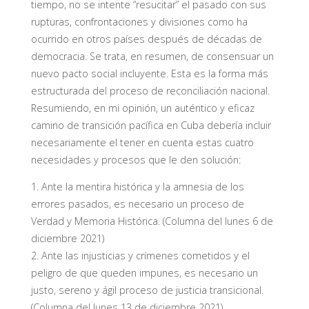
tiempo
,
n
o
se intente “resucitar” el pasado con sus
rupturas, confrontaciones y divisiones como ha
ocurrido en otros países después de décadas de
democracia.
Se trata, en resumen, de consensuar un
nuevo pacto social incluyente.
Esta es la forma más
estructurada del proceso de reconciliación nacional.
Resumiendo, en mi opinión, un auténtico y eficaz
camino de transición pacífica en Cuba debería incluir
necesariamente el tener e
n
cuenta estas cuatro
necesidades y procesos que le den
solución:
1.
Ante la mentira histórica y la amnesia de los
errores pasados, es necesario un proceso de
Verdad y Memoria Histórica
.
(Columna del
lunes
6 de
diciembre 2021)
2.
Ante las injusticias y crímenes cometidos y el
peligro de que queden impunes, es necesario un
justo, sereno y ágil proceso de justicia transicional
.
(
Columna del
lunes 13 de diciembre 2021)