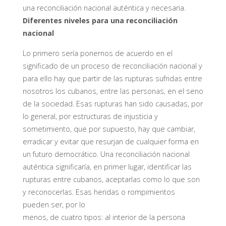
una reconciliación nacional auténtica y necesaria.
D
iferentes niveles
para
una reconciliación
nacional
Lo primero
sería ponernos de acuerdo en el
significado de un proceso de reconciliación nacional
y
para ello hay que partir de las rupturas sufridas entre
nosotros los cubanos, entre las personas, en
el seno
de la sociedad
.
Esas rupturas han sido causadas, por
lo general,
por
estructuras de injusticia y
sometimiento, que por supuesto, hay que cambiar,
erradicar y evitar que resurjan de cualquier forma
en
un futuro democrático
. Una reconciliación nacional
auténtica significaría, en primer lugar, identificar las
rupturas entre cubanos, aceptarlas como lo que son
y reconocerlas. Esas heridas o rompimientos
puede
n
ser
, por lo
menos,
de
cuatro
tipos:
al
inter
ior
de
la persona