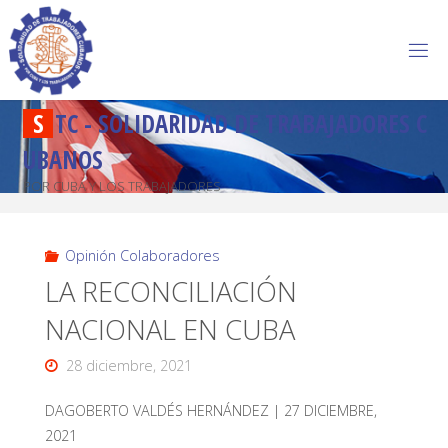
S
T
C
-
S
O
L
I
D
A
R
I
D
A
D
D
E
T
R
A
B
A
J
A
D
O
R
E
S
C
U
B
A
N
O
S
POR CUBA Y LOS TRABAJADORES
Opinión Colaboradores
LA RECONCILIACIÓN
NACIONAL EN CUBA
28 diciembre, 2021
DAGOBERTO VALDÉS HERNÁNDEZ | 27 DICIEMBRE,
2021