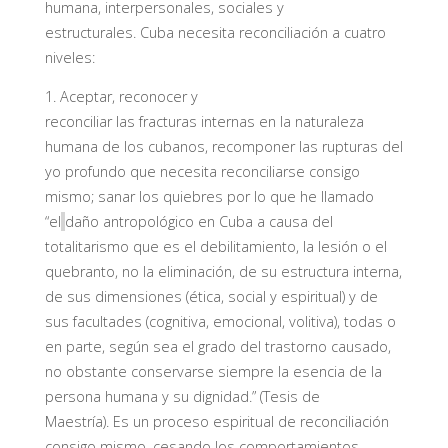
humana, interpersonal
es
, social
es
y
estructural
es
.
Cuba necesita reconciliación a cuatro
niveles:
1.
Aceptar
,
reconocer y
reconciliar
las
fracturas
internas
en la naturaleza
humana
de los cubanos
,
recomponer las
rupturas del
yo profundo que necesita reconciliarse consigo
mismo
;
sanar
los quiebres por
lo que he llamado
“el
daño antropológico en Cuba a causa del
totalitarismo
que
es el debilitamiento, la lesión o el
quebranto, no la eliminación, de su estructura interna,
de sus dimensiones (ética, social y espiritual) y de
sus facultades (cognitiva, emocional, volitiva), todas o
en parte, según sea el grado del trastorno causado
,
no obstante conservarse siempre la esencia de la
persona humana y su dignidad
.”
(
Tesis de
Maestría).
Es un proceso espiritual de
reconciliación
consigo mismo, cesando los comportamientos