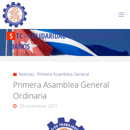
S
T
C
-
S
O
L
I
D
A
R
I
D
A
D
D
E
T
R
A
B
A
J
A
D
O
R
E
S
C
U
B
A
N
O
S
POR CUBA Y LOS TRABAJADORES
Noticias
,
Primera Asamblea General
Primera Asamblea General
Ordinaria
20 noviembre, 2017