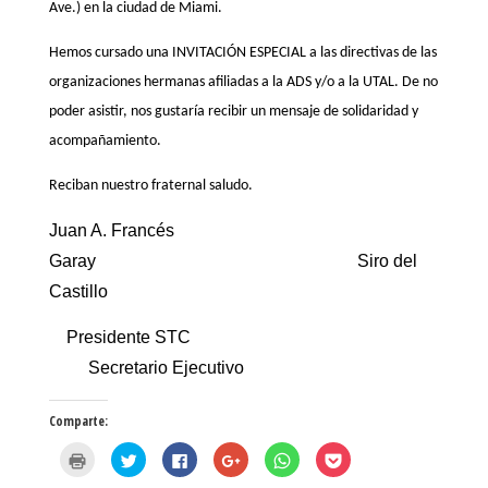
Ave.) en la ciudad de Miami.
Hemos cursado una INVITACIÓN ESPECIAL a las directivas de las
organizaciones hermanas afiliadas a la ADS y/o a la UTAL. De no
poder asistir, nos gustaría recibir un mensaje de solidaridad y
acompañamiento.
Reciban nuestro fraternal saludo.
Juan A. Francés
Garay Siro del
Castillo
Presidente STC
Secretario Ejecutivo
Comparte:
H
H
H
H
H
H
a
a
a
a
a
a
z
z
z
z
z
z