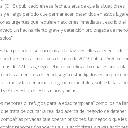
(DHS), publicado en esa fecha, alerta de que la situación es
es y el largo periodo que permanecen detenidos en estos lugares
ones urgentes que requieren acciones inmediatas”, escribió el
rvado un hacinamiento grave y detención prolongada de meno
solos”.
tes han pasado o se encuentran todavía en ellos alrededor de 1
l Inspector General en el mes de junio de 2019, había 2,669 meno
 más de 72 horas, según el informe oficial. Lo cual es una viola
detenidos a menores de edad, según están fijados en un precede
informes y las denuncias no gubernamentales, sobre la falta de
d y el bienestar de estos niños y niñas.
os menores o “refugios para la edad temprana” como los ha ll
 que trata de ocultar la realidad acerca del negocio de detener
s compañías privadas que operan prisiones. Un negocio que les
propios reportes financieros a sus accionistas y cuyas acciones