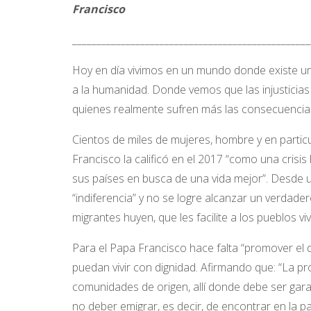
Francisco
_________________________________________________
Hoy en día vivimos en un mundo donde existe una 
a la humanidad. Donde vemos que las injusticia
quienes realmente sufren más las consecuencias 
Cientos de miles de mujeres, hombre y en partic
Francisco la calificó en el 2017 “como una crisi
sus países en busca de una vida mejor”. Desde u
“indiferencia” y no se logre alcanzar un verdader
migrantes huyen, que les facilite a los pueblos viv
Para el Papa Francisco hace falta “promover el 
puedan vivir con dignidad. Afirmando que: “La p
comunidades de origen, allí donde debe ser gara
no deber emigrar, es decir, de encontrar en la p