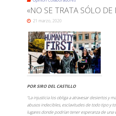
Opinión Colaboradores
«NO SE TRATA SÓLO DE
21 marzo, 2020
POR SIRO DEL CASTILLO
“La injusticia los obliga a atravesar desiertos y m
abusos indecibles, esclavitudes de todo tipo y t
lugares donde podrían tener esperanza de una vi