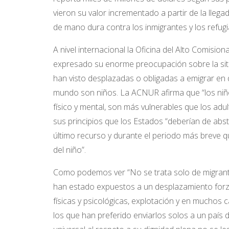
vieron su valor incrementado a partir de la lleg
de mano dura contra los inmigrantes y los refug
A nivel internacional la Oficina del Alto Comis
expresado su enorme preocupación sobre la situ
han visto desplazadas o obligadas a emigrar en d
mundo son niños. La ACNUR afirma que “los niño
físico y mental, son más vulnerables que los ad
sus principios que los Estados “deberían de ab
último recurso y durante el periodo más breve q
del niño”.
Como podemos ver “No se trata solo de migrante
han estado expuestos a un desplazamiento forzo
físicas y psicológicas, explotación y en muchos
los que han preferido enviarlos solos a un país 