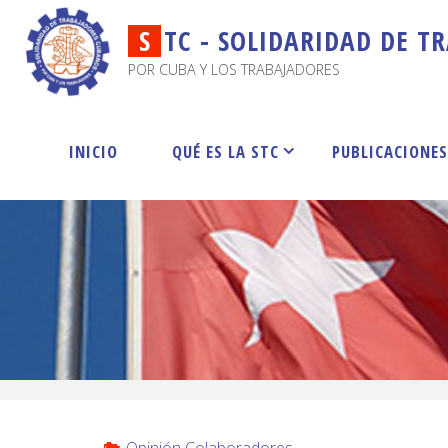
S
T
C
-
S
O
L
I
D
A
R
I
D
A
D
D
E
T
R
POR CUBA Y LOS TRABAJADORES
INICIO
QUÉ ES LA STC
PUBLICACIONE