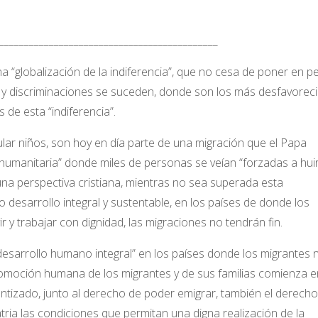
____________________________________________
“globalización de la indiferencia”, que no cesa de poner en pe
s y discriminaciones se suceden, donde son los más desfavorec
de esta “indiferencia”.
ular niños, son hoy en día parte de una migración que el Papa
s humanitaria” donde miles de personas se veían “forzadas a hui
na perspectiva cristiana, mientras no sea superada esta
o desarrollo integral y sustentable, en los países de donde los
ir y trabajar con dignidad, las migraciones no tendrán fin.
desarrollo humano integral” en los países donde los migrantes 
romoción humana de los migrantes y de sus familias comienza e
ntizado, junto al derecho de poder emigrar, también el derecho
atria las condiciones que permitan una digna realización de la