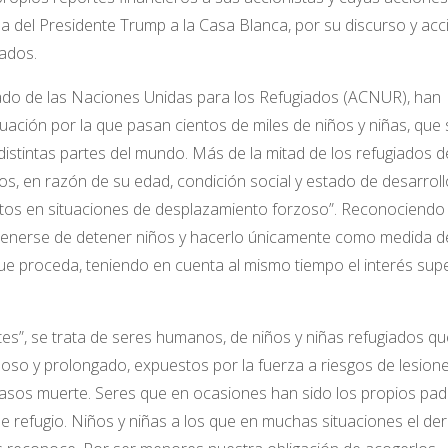
ada del Presidente Trump a la Casa Blanca, por su discurso y ac
iados.
ionado de las Naciones Unidas para los Refugiados (ACNUR), han
ación por la que pasan cientos de miles de niños y niñas, que 
istintas partes del mundo. Más de la mitad de los refugiados d
s, en razón de su edad, condición social y estado de desarroll
ultos en situaciones de desplazamiento forzoso”. Reconociendo
stenerse de detener niños y hacerlo únicamente como medida d
ue proceda, teniendo en cuenta al mismo tiempo el interés supe
s”, se trata de seres humanos, de niños y niñas refugiados qu
so y prolongado, expuestos por la fuerza a riesgos de lesion
 casos muerte. Seres que en ocasiones han sido los propios pad
de refugio. Niños y niñas a los que en muchas situaciones el de