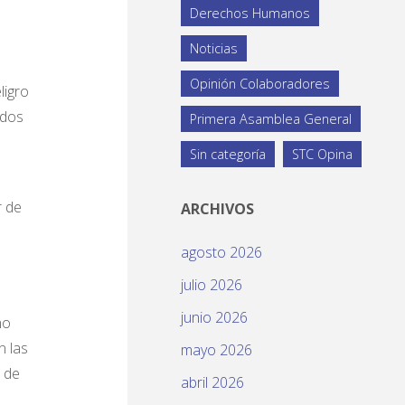
Derechos Humanos
Noticias
Opinión Colaboradores
ligro
idos
Primera Asamblea General
Sin categoría
STC Opina
r de
ARCHIVOS
agosto 2026
julio 2026
junio 2026
no
n las
mayo 2026
 de
abril 2026