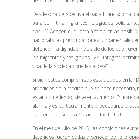
derechos humanos y libertades fundamentales”.
Desde otra perspectiva el papa Francisco ha pla
para permitir a migrantes, refugiados, solicitante
son: “1) Acoger, que llama a “ampliar las posibili
nacional y las preocupaciones fundamentales e
defender “la dignidad inviolable de los que huye
los migrantes y refugiados”, y 4) Integrar, permi
vida de la sociedad que les acoge”.
Si bien estos compromisos establecidos en la “
atendidos en la medida que se hace necesario, mi
están cometiendo, sigue en aumento. En este pa
alarma y es particularmente preocupante la situa
frontera que separa México a los EE.UU.
En el mes de julio de 2019, las condiciones ext
detenidos fueron dadas a conocer por el propio 