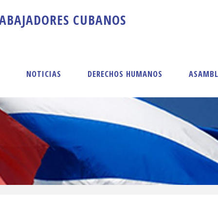
A
B
A
J
A
D
O
R
E
S
C
U
B
A
N
O
S
S
NOTICIAS
DERECHOS HUMANOS
ASAMBL