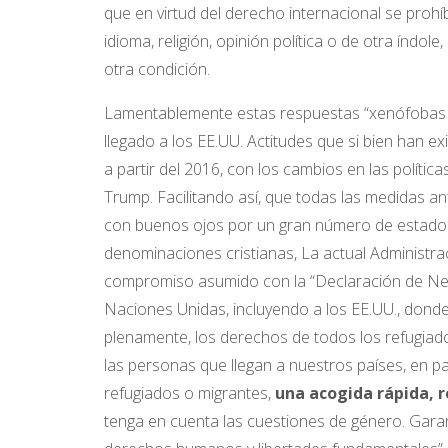
que en virtud del derecho internacional se prohí
idioma, religión, opinión política o de otra índol
otra condición.
Lamentablemente estas respuestas “xenófobas y 
llegado a los EE.UU. Actitudes que si bien han 
a partir del 2016, con los cambios en las polític
Trump. Facilitando así, que todas las medidas an
con buenos ojos por un gran número de estadoun
denominaciones cristianas, La actual Administració
compromiso asumido con la “Declaración de New
Naciones Unidas, incluyendo a los EE.UU., dond
plenamente, los derechos de todos los refugiad
las personas que llegan a nuestros países, en p
refugiados o migrantes,
una acogida rápida, 
tenga en cuenta las cuestiones de género. Garan