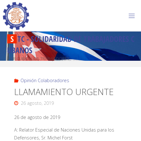
S
T
C
-
S
O
L
I
D
A
R
I
D
A
D
D
E
T
R
A
B
A
J
A
D
O
R
E
S
C
U
B
A
N
O
S
POR CUBA Y LOS TRABAJADORES
Opinión Colaboradores
LLAMAMIENTO URGENTE
26 agosto, 2019
26 de agosto de 2019
A: Relator Especial de Naciones Unidas para los
Defensores, Sr. Michel Forst