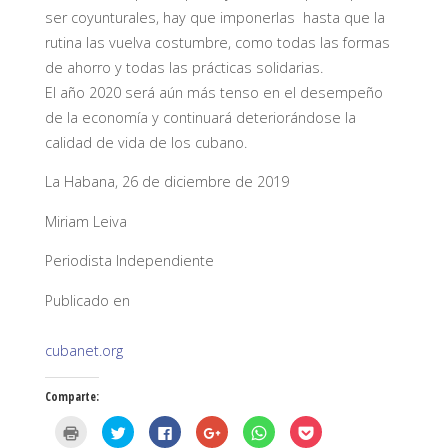
ser coyunturales, hay que imponerlas hasta que la
rutina las vuelva costumbre, como todas las formas
de ahorro y todas las prácticas solidarias.
El año 2020 será aún más tenso en el desempeño
de la economía y continuará deteriorándose la
calidad de vida de los cubano.
La Habana, 26 de diciembre de 2019
Miriam Leiva
Periodista Independiente
Publicado en
cubanet.org
Comparte:
H
H
H
H
H
H
a
a
a
a
a
a