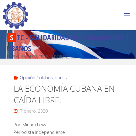
S
T
C
-
S
O
L
I
D
A
R
I
D
A
D
D
E
T
R
A
B
A
J
A
D
O
R
E
S
C
U
B
A
N
O
S
POR CUBA Y LOS TRABAJADORES
Opinión Colaboradores
LA ECONOMÍA CUBANA EN
CAÍDA LIBRE.
7 enero, 2020
Por: Miriam Leiva
Periodista Independiente