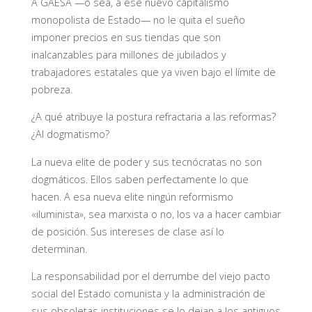
A GAESA —o sea, a ese nuevo capitalismo
monopolista de Estado— no le quita el sueño
imponer precios en sus tiendas que son
inalcanzables para millones de jubilados y
trabajadores estatales que ya viven bajo el límite de
pobreza.
¿A qué atribuye la postura refractaria a las reformas?
¿Al dogmatismo?
La nueva elite de poder y sus tecnócratas no son
dogmáticos. Ellos saben perfectamente lo que
hacen. A esa nueva elite ningún reformismo
«iluminista», sea marxista o no, los va a hacer cambiar
de posición. Sus intereses de clase así lo
determinan.
La responsabilidad por el derrumbe del viejo pacto
social del Estado comunista y la administración de
sus obsoletas instituciones se lo dejan a los antiguos