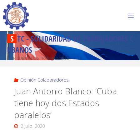
S
T
C
-
S
O
L
I
D
A
R
I
D
A
D
D
E
T
R
A
B
A
J
A
D
O
R
E
S
C
U
B
A
N
O
S
POR CUBA Y LOS TRABAJADORES
Opinión Colaboradores
Juan Antonio Blanco: ‘Cuba
tiene hoy dos Estados
paralelos’
2 julio, 2020