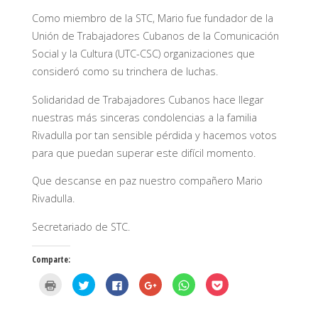
Como miembro de la STC, Mario fue fundador de la
Unión de Trabajadores Cubanos de la Comunicación
Social y la Cultura (UTC-CSC) organizaciones que
consideró como su trinchera de luchas.
Solidaridad de Trabajadores Cubanos hace llegar
nuestras más sinceras condolencias a la familia
Rivadulla por tan sensible pérdida y hacemos votos
para que puedan superar este difícil momento.
Que descanse en paz nuestro compañero Mario
Rivadulla.
Secretariado de STC.
Comparte:
H
H
H
H
H
H
a
a
a
a
a
a
z
z
z
z
z
z
c
c
c
c
c
c
l
l
l
l
l
l