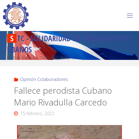
S
T
C
-
S
O
L
I
D
A
R
I
D
A
D
D
E
T
R
A
B
A
J
A
D
O
R
E
S
C
U
B
A
N
O
S
POR CUBA Y LOS TRABAJADORES
Opinión Colaboradores
Fallece perodista Cubano
Mario Rivadulla Carcedo
15 febrero, 2022