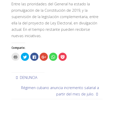
Entre las prioridades del General ha estado la
promulgación de la Constitución de 2019, y la
supervisión de la legislación complementaria, entre
ella la del proyecto de Ley Electoral, en divulgación
actual. En el tiempo restante pueden recibirse
nuevas iniciativas.
Comparte:
H
H
H
H
H
H
a
a
a
a
a
a
z
z
z
z
z
z
c
c
c
c
c
c
l
l
l
l
l
l
i
i
i
i
i
i
c
c
c
c
c
c
p
p
p
p
p
p
DENUNCIA
a
a
a
a
a
a
r
r
r
r
r
r
a
a
a
a
a
a
Régimen cubano anuncia incremento salarial a
i
c
c
c
c
c
m
o
o
o
o
o
partir del mes de julio.
p
m
m
m
m
m
r
p
p
p
p
p
i
a
a
a
a
a
m
r
r
r
r
r
i
t
t
t
t
t
r
i
i
i
i
i
(
r
r
r
r
r