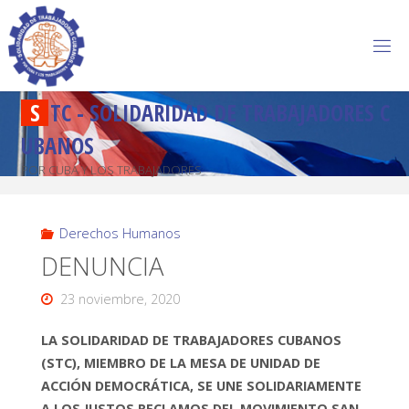
S
T
C
-
S
O
L
I
D
A
R
I
D
A
D
D
E
T
R
A
B
A
J
A
D
O
R
E
S
C
U
B
A
N
O
S
POR CUBA Y LOS TRABAJADORES
Derechos Humanos
DENUNCIA
23 noviembre, 2020
LA SOLIDARIDAD DE TRABAJADORES CUBANOS
(STC), MIEMBRO DE LA MESA DE UNIDAD DE
ACCIÓN DEMOCRÁTICA, SE UNE SOLIDARIAMENTE
A LOS JUSTOS RECLAMOS DEL MOVIMIENTO SAN