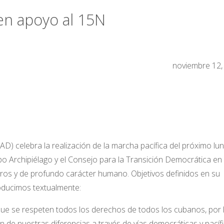
en apoyo al 15N
noviembre 12,
 celebra la realización de la marcha pacífica del próximo lu
o Archipiélago y el Consejo para la Transición Democrática en
ros y de profundo carácter humano. Objetivos definidos en su
roducimos textualmente:
 que se respeten todos los derechos de todos los cubanos, por 
ón de nuestras diferencias a través de vías democráticas y pacífi