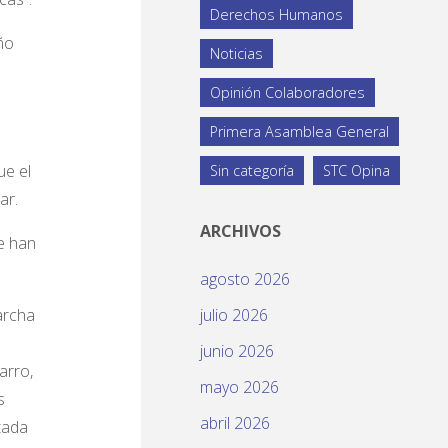
Derechos Humanos
ño
Noticias
Opinión Colaboradores
Primera Asamblea General
ue el
Sin categoría
STC Opina
ar.
ARCHIVOS
e han
agosto 2026
archa
julio 2026
junio 2026
arro,
mayo 2026
s
abril 2026
tada