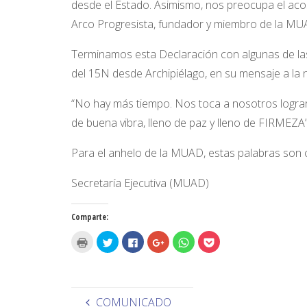
desde el Estado. Asimismo, nos preocupa el aco
Arco Progresista, fundador y miembro de la MUA
Terminamos esta Declaración con algunas de las
del 15N desde Archipiélago, en su mensaje a la
“No hay más tiempo. Nos toca a nosotros lograrlo.
de buena vibra, lleno de paz y lleno de FIRMEZA”
Para el anhelo de la MUAD, estas palabras son c
Secretaría Ejecutiva (MUAD) Cu
Comparte:
H
H
H
H
H
H
a
a
a
a
a
a
z
z
z
z
z
z
c
c
c
c
c
c
l
l
l
l
l
l
i
i
i
i
i
i
c
c
c
c
c
c
p
p
p
p
p
p
COMUNICADO
a
a
a
a
a
a