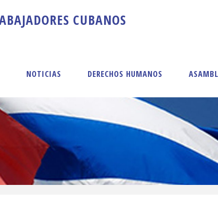
A
B
A
J
A
D
O
R
E
S
C
U
B
A
N
O
S
S
NOTICIAS
DERECHOS HUMANOS
ASAMBL