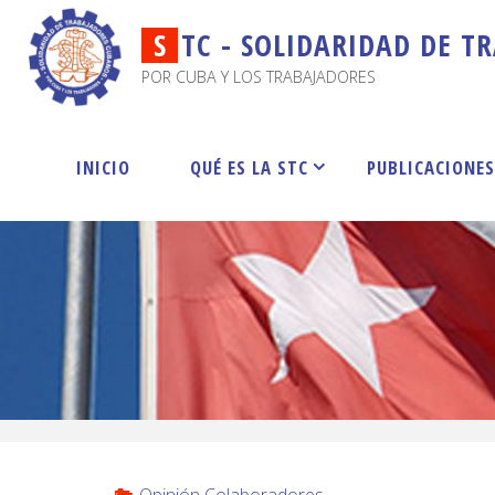
S
T
C
-
S
O
L
I
D
A
R
I
D
A
D
D
E
T
R
POR CUBA Y LOS TRABAJADORES
INICIO
QUÉ ES LA STC
PUBLICACIONE