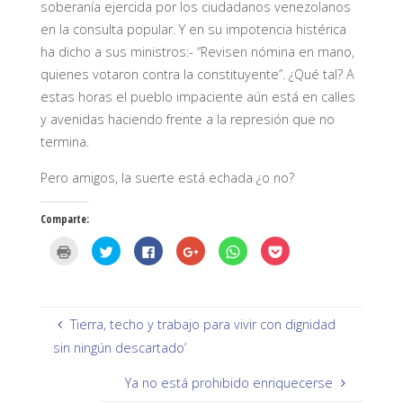
soberanía ejercida por los ciudadanos venezolanos
en la consulta popular. Y en su impotencia histérica
ha dicho a sus ministros:- “Revisen nómina en mano,
quienes votaron contra la constituyente”. ¿Qué tal? A
estas horas el pueblo impaciente aún está en calles
y avenidas haciendo frente a la represión que no
termina.
Pero amigos, la suerte está echada ¿o no?
Comparte:
H
H
H
H
H
H
a
a
a
a
a
a
z
z
z
z
z
z
c
c
c
c
c
c
l
l
l
l
l
l
i
i
i
i
i
i
c
c
c
c
c
c
p
p
p
p
p
p
Tierra, techo y trabajo para vivir con dignidad
a
a
a
a
a
a
r
r
r
r
r
r
sin ningún descartado’
a
a
a
a
a
a
i
c
c
c
c
c
m
o
o
o
o
o
Ya no está prohibido enriquecerse
p
m
m
m
m
m
r
p
p
p
p
p