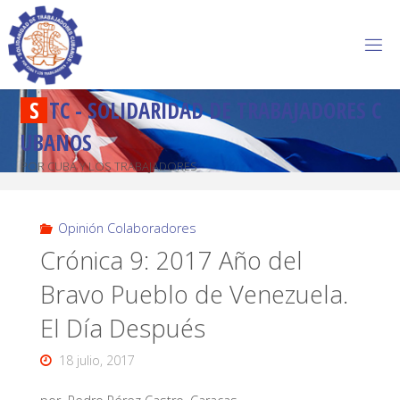
S
T
C
-
S
O
L
I
D
A
R
I
D
A
D
D
E
T
R
A
B
A
J
A
D
O
R
E
S
C
U
B
A
N
O
S
POR CUBA Y LOS TRABAJADORES
Opinión Colaboradores
Crónica 9: 2017 Año del
Bravo Pueblo de Venezuela.
El Día Después
18 julio, 2017